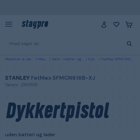
Maskiner & værktøj
Maskiner
Søm-, hæfte- og trykluftspistoler
Dykkerpistoler
FatMax SFMCN616B-XJ STANLEY Dykkertpistol uden batteri og lader
STANLEY
FatMax SFMCN616B-XJ
Varenr.: 2901591
Dykkertpistol
uden batteri og lader