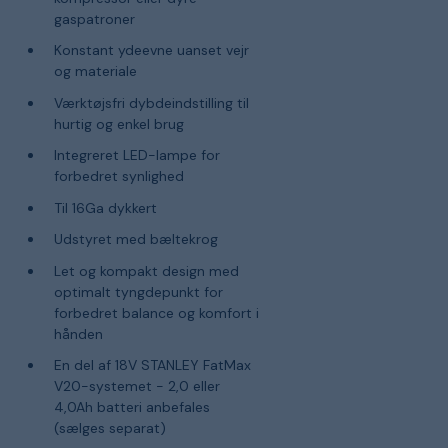
gaspatroner
Konstant ydeevne uanset vejr
og materiale
Værktøjsfri dybdeindstilling til
hurtig og enkel brug
Integreret LED-lampe for
forbedret synlighed
Til 16Ga dykkert
Udstyret med bæltekrog
Let og kompakt design med
optimalt tyngdepunkt for
forbedret balance og komfort i
hånden
En del af 18V STANLEY FatMax
V20-systemet - 2,0 eller
4,0Ah batteri anbefales
(sælges separat)