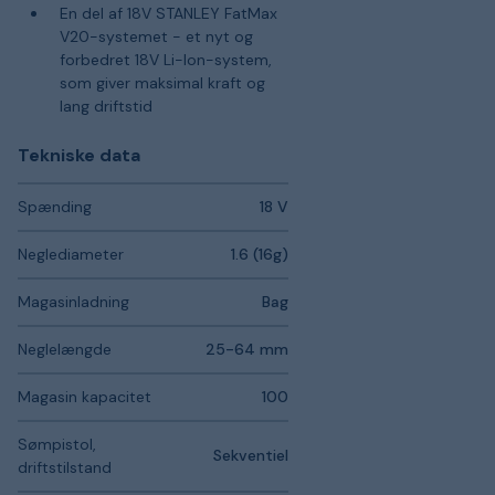
En del af 18V STANLEY FatMax
V20-systemet - et nyt og
forbedret 18V Li-Ion-system,
som giver maksimal kraft og
lang driftstid
Tekniske data
Spænding
18 V
Neglediameter
1.6 (16g)
Magasinladning
Bag
Neglelængde
25-64 mm
Magasin kapacitet
100
Sømpistol,
Sekventiel
driftstilstand