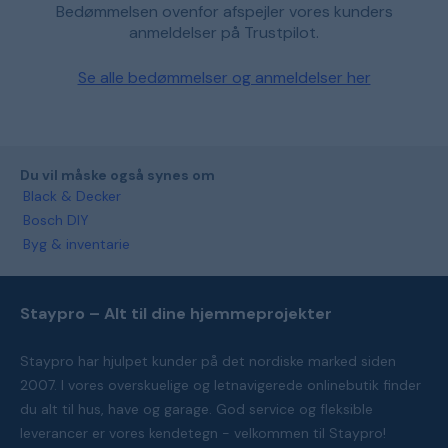
Bedømmelsen ovenfor afspejler vores kunders
anmeldelser på Trustpilot.
Se alle bedømmelser og anmeldelser her
Du vil måske også synes om
Black & Decker
Bosch DIY
Byg & inventarie
Staypro – Alt til dine hjemmeprojekter
Staypro har hjulpet kunder på det nordiske marked siden
2007. I vores overskuelige og letnavigerede onlinebutik finder
du alt til hus, have og garage. God service og fleksible
leverancer er vores kendetegn - velkommen til Staypro!