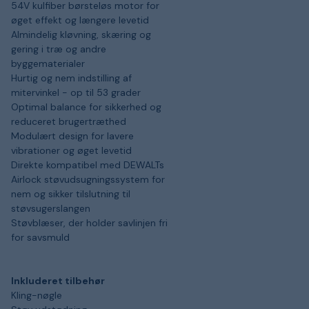
54V kulfiber børsteløs motor for
øget effekt og længere levetid
Almindelig kløvning, skæring og
gering i træ og andre
byggematerialer
Hurtig og nem indstilling af
mitervinkel - op til 53 grader
Optimal balance for sikkerhed og
reduceret brugertræthed
Modulært design for lavere
vibrationer og øget levetid
Direkte kompatibel med DEWALTs
Airlock støvudsugningssystem for
nem og sikker tilslutning til
støvsugerslangen
Støvblæser, der holder savlinjen fri
for savsmuld
Inkluderet tilbehør
Kling-nøgle