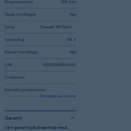
Klingediameter
190 mm
Taske medfølger
Nej
Serie
Dewalt XR FlexVolt
Spænding
54 V
Batteri medfølger
Nej
EAN
5035048694145
Producent
Kontakt producenten
Kontakt os for mere information
Garanti
1 års garanti på elværktøj med