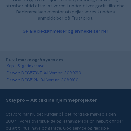
stræber altid efter, at vores kunder bliver godt tilfredse.
Bedømmelsen ovenfor afspejler vores kunders
anmeldelser på Trustpilot.
Se alle bedømmelser og anmeldelser her
Du vil måske også synes om
Kap- & geringssave
Dewalt DCS573NT-XJ Varenr.: 3089210
Dewalt DCS512N-XJ Varenr.: 3089160
Staypro – Alt til dine hjemmeprojekter
Staypro har hjulpet kunder på det nordiske marked siden
2007. I vores overskuelige og letnavigerede onlinebutik finder
du alt til hus, have og garage. God service og fleksible