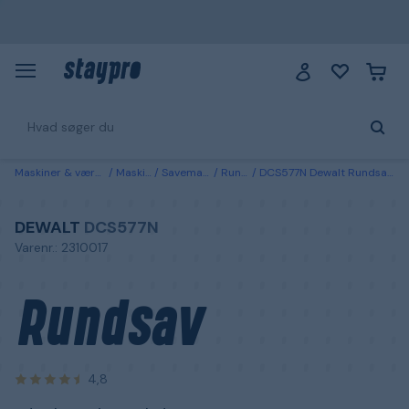
Maskiner & værktøj
Maskiner
Savemaskiner
Rundsave
DCS577N Dewalt Rundsav uden batteri og oplader
DEWALT
DCS577N
Varenr.: 2310017
Rundsav
4,8