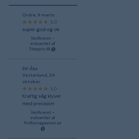
Ordre
,
9 marts
5,0
super god og ok
Verificeret –
indsamlet af
Staypro.dk
Elf-Åke
Vesterlund
,
24
oktober
5,0
Kraftig såg klyver
med precision
Verificeret –
indsamlet af
Proffsmagasinet.se