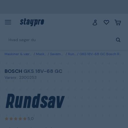
Maskiner & værktøj
Maskiner
Savemaskiner
Rundsave
GKS 18V-68 GC Bosch Rundsav uden batteri og oplader
BOSCH
GKS 18V-68 GC
Varenr.: 2300253
Rundsav
5,0