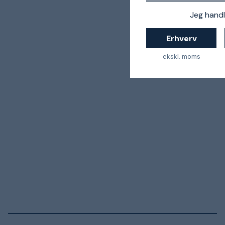
Jeg handl
Erhverv
ekskl. moms