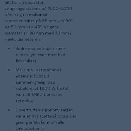
GC har en ubelastet
svingningsfrekvens på 2500-5000
o/min og en maksimal
skærekapacitet på 68 mm ved 90°
og 50 mm ved 45°. Vingens
diameter er 190 mm med 30 mm i
knivhuldiameteren.
Bedre end en kablet sav –
bedste ydeevne med fuld
fleksibilitet
Maksimal, batteridrevet
ydeevne, fuldt ud
sammenlignelig med
kabeldrevet 1.800 W takket
være BITURBO børsteløs
teknologi
Uovertruffen ergonomi takket
være et nyt støttehåndtag, der
giver perfekt kontrol i alle
savepositioner