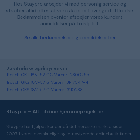
Hos Staypro arbejder vi med personlig service og
stræber altid efter, at vores kunder bliver godt tilfredse.
Bedømmelsen ovenfor afspejler vores kunders
anmeldelser på Trustpilot.
Se alle bedømmelser og anmeldelser her
Du vil måske også synes om
Bosch GKT 18V-52 GC Varenr.: 2300255
Bosch GKS 18V-57 G Varenr.: JF17047-4
Bosch GKS 18V-57 G Varenr.: 3110233
Staypro – Alt til dine hjemmeprojekter
Staypro har hjulpet kunder på det nordiske marked siden
2007. I vores overskuelige og letnavigerede onlinebutik finder