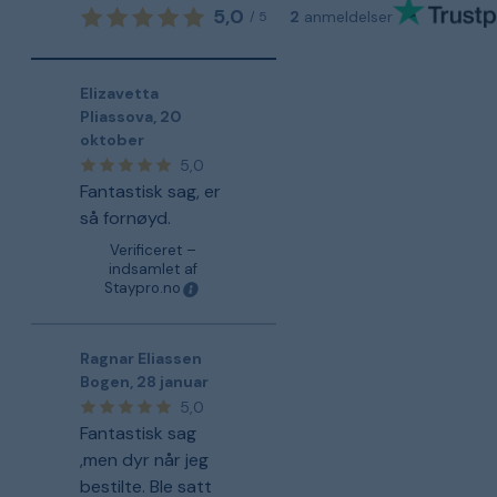
5,0
2
anmeldelser
/
5
Elizavetta
Pliassova
,
20
oktober
5,0
Fantastisk sag, er
så fornøyd.
Verificeret –
indsamlet af
Staypro.no
Ragnar Eliassen
Bogen
,
28 januar
5,0
Fantastisk sag
,men dyr når jeg
bestilte. Ble satt