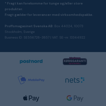
* Fragt kan forekomme for tunge og/eller store
produkter.
Fragt gælder for leverancer med virksomhedspakke.
Proffsmagasinet Svenska AB:
Box 44024, 10073
Stockholm, Sverige
Business ID: SE556728-3857 | VAT: SE-nr. 13344922