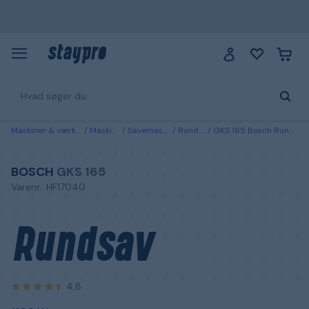
Maskiner & værktøj
Maskiner
Savemaskiner
Rundsave
GKS 165 Bosch Rundsav 1100 W
BOSCH
GKS 165
Varenr.: HF17040
Rundsav
4,8