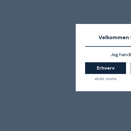
Velkommen t
Jeg handl
Erhverv
ekskl. moms