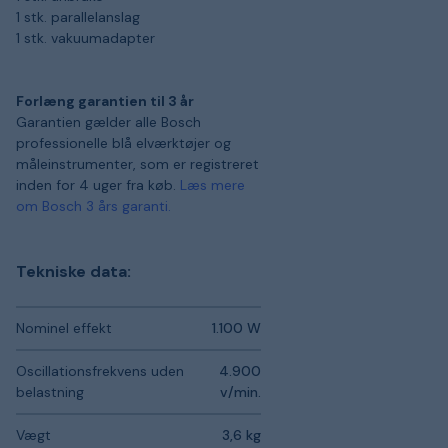
1 stk. parallelanslag
1 stk. vakuumadapter
Forlæng garantien til 3 år
Garantien gælder alle Bosch
professionelle blå elværktøjer og
måleinstrumenter, som er registreret
inden for 4 uger fra køb.
Læs mere
om Bosch 3 års garanti.
Tekniske data:
Nominel effekt
1.100 W
Oscillationsfrekvens uden
4.900
belastning
v/min.
Vægt
3,6 kg