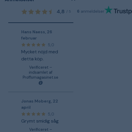
4,8
6
anmeldelser
/
5
Hans Naess
,
26
februar
5,0
Mycket nöjd med
detta köp.
Verificeret –
indsamlet af
Proffsmagasinet.se
Jonas Moberg
,
22
april
5,0
Grymt smidig såg
Verificeret –