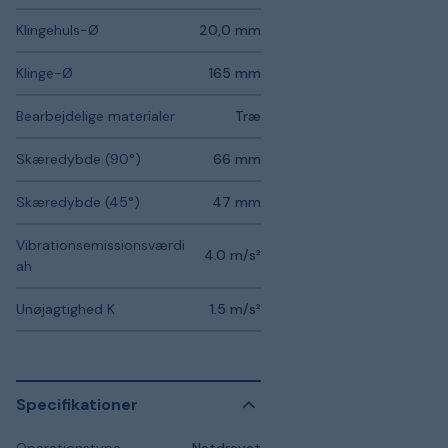
Klingehuls-Ø
20,0 mm
Klinge-Ø
165 mm
Bearbejdelige materialer
Træ
Skæredybde (90°)
66 mm
Skæredybde (45°)
47 mm
Vibrationsemissionsværdi
4.0 m/s²
ah
Unøjagtighed K
1.5 m/s²
Specifikationer
Operationstype
Netdrevet