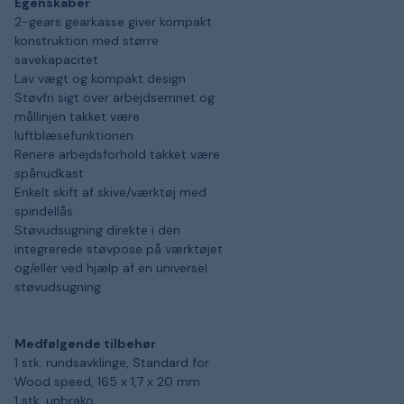
Egenskaber
2-gears gearkasse giver kompakt
konstruktion med større
savekapacitet
Lav vægt og kompakt design
Støvfri sigt over arbejdsemnet og
mållinjen takket være
luftblæsefunktionen
Renere arbejdsforhold takket være
spånudkast
Enkelt skift af skive/værktøj med
spindellås
Støvudsugning direkte i den
integrerede støvpose på værktøjet
og/eller ved hjælp af en universel
støvudsugning
Medfølgende tilbehør
1 stk. rundsavklinge, Standard for
Wood speed, 165 x 1,7 x 20 mm
1 stk. unbrako