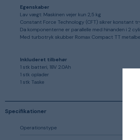
Egenskaber
Lav vægt: Maskinen vejer kun 2,5 kg
Constant Force Technology (CFT) sikrer konstant tr
Da komponenterne er parallelle med hinanden i 2 cyl
Med turbotryk skubber Romax Compact TT metalbesl
Inkluderet tilbehør
1 stk batteri, 18V 2.0Ah
1 stk oplader
1 stk Taske
Specifikationer
Operationstype