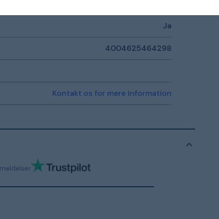
18 V
Ja
4004625464298
Kontakt os for mere information
meldelser