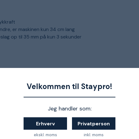
ykkraft
indre, er maskinen kun 34 cm lang
ag op til 35 mm på kun 3 sekunder
Velkommen til Staypro!
Jeg handler som:
Erhverv
Privatperson
Batteridrevet
ekskl. moms
inkl. moms