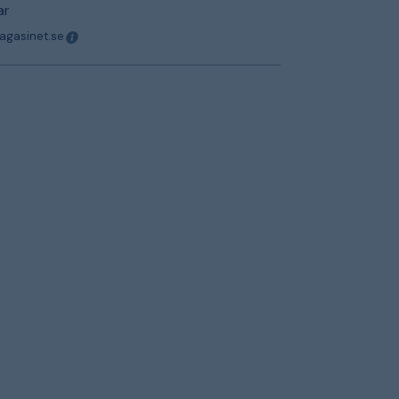
ar
magasinet.se