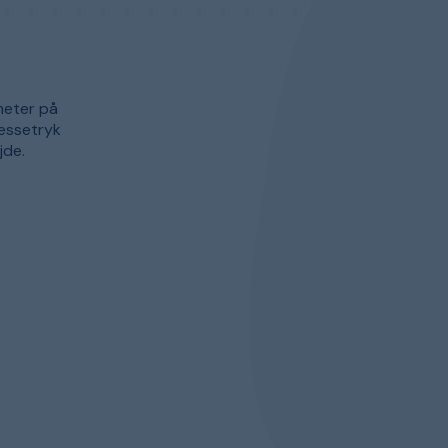
meter på
ressetryk
jde.