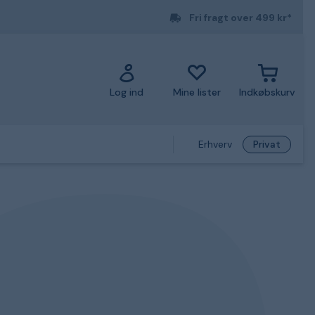
Fri fragt over 499 kr*
Log ind
Mine lister
Indkøbskurv
Erhverv
Privat