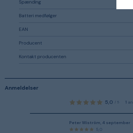
Spænding
Batteri medfølger
EAN
Producent
Kontakt producenten
Anmeldelser
5,0
1
an
/
5
Peter Wiström
,
4 september
5,0