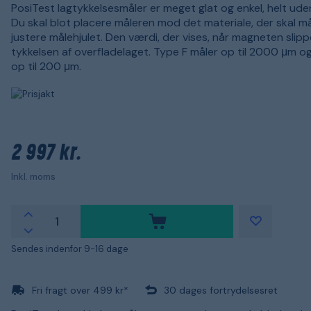
PosiTest lagtykkelsesmåler er meget glat og enkel, helt uden
Du skal blot placere måleren mod det materiale, der skal må
justere målehjulet. Den værdi, der vises, når magneten slippe
tykkelsen af overfladelaget. Type F måler op til 2000 μm o
op til 200 μm.
2 997 kr.
Inkl. moms
Sendes indenfor 9-16 dage
Fri fragt over 499 kr*
30 dages fortrydelsesret