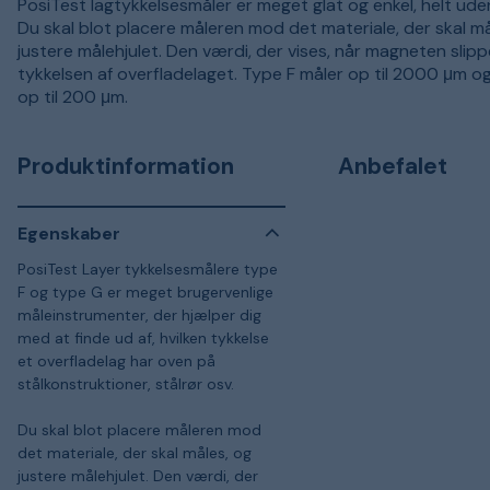
PosiTest lagtykkelsesmåler er meget glat og enkel, helt uden
Du skal blot placere måleren mod det materiale, der skal må
justere målehjulet. Den værdi, der vises, når magneten slippe
tykkelsen af overfladelaget. Type F måler op til 2000 μm o
op til 200 μm.
Produktinformation
Anbefalet
Egenskaber
PosiTest Layer tykkelsesmålere type
F og type G er meget brugervenlige
måleinstrumenter, der hjælper dig
med at finde ud af, hvilken tykkelse
et overfladelag har oven på
stålkonstruktioner, stålrør osv.
Du skal blot placere måleren mod
det materiale, der skal måles, og
justere målehjulet. Den værdi, der