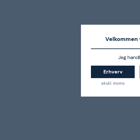
Velkommen t
Jeg handl
Erhverv
ekskl. moms