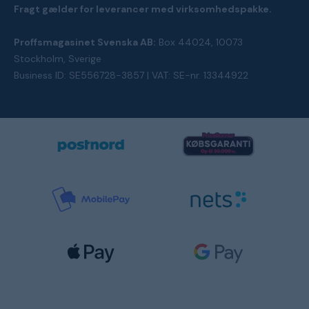
Fragt gælder for leverancer med virksomhedspakke.
Proffsmagasinet Svenska AB:
Box 44024, 10073
Stockholm, Sverige
Business ID: SE556728-3857 | VAT: SE-nr. 13344922