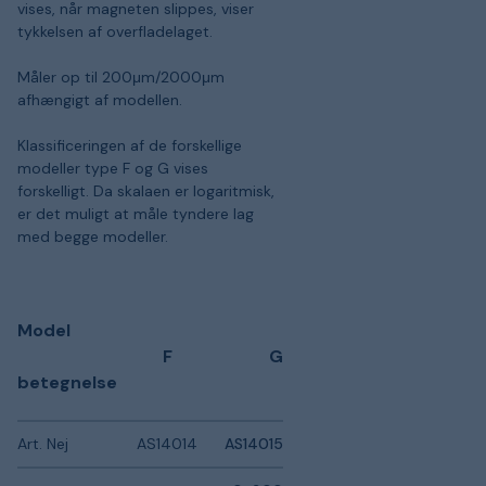
vises, når magneten slippes, viser
tykkelsen af overfladelaget.
Måler op til 200μm/2000μm
afhængigt af modellen.
Klassificeringen af de forskellige
modeller type F og G vises
forskelligt. Da skalaen er logaritmisk,
er det muligt at måle tyndere lag
med begge modeller.
Model
F
G
betegnelse
Art. Nej
AS14014
AS14015