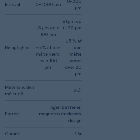
0-200
Interval
0-2000 μm
μm
±1 μm op
±5 μm op til
til 20 μm
100 μm
±5 % af
Nøjagtighed
±5 % af den
den
målte værdi
målte
over 100
værdi
μm
over 20
μm
Materiale, den
Stål
måler på
Ingen batterier,
Batteri
magnetisk/mekanisk
design
Garanti
1 år