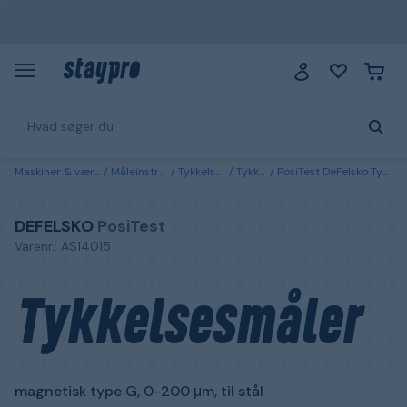
Maskiner & værktøj
Måleinstrument
Tykkelsesmålere
Tykkelsesmåler
PosiTest DeFelsko Tykkelsesmåler magnetisk type G, 0-200 μm, til stål
DEFELSKO
PosiTest
Varenr.: AS14015
Tykkelsesmåler
magnetisk type G, 0-200 μm, til stål