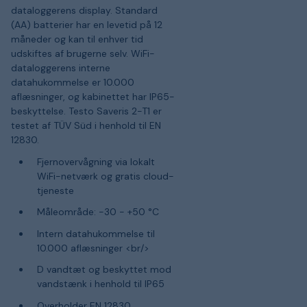
dataloggerens display. Standard
(AA) batterier har en levetid på 12
måneder og kan til enhver tid
udskiftes af brugerne selv. WiFi-
dataloggerens interne
datahukommelse er 10.000
aflæsninger, og kabinettet har IP65-
beskyttelse. Testo Saveris 2-T1 er
testet af TÜV Süd i henhold til EN
12830.
Fjernovervågning via lokalt
WiFi-netværk og gratis cloud-
tjeneste
Måleområde: -30 - +50 °C
Intern datahukommelse til
10.000 aflæsninger <br/>
D vandtæt og beskyttet mod
vandstænk i henhold til IP65
Overholder EN 12830