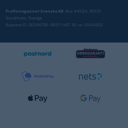
Proffsmagasinet Svenska AB:
Box 44024, 10073
Stockholm, Sverige
Business ID: SE556728-3857 | VAT: SE-nr. 13344922