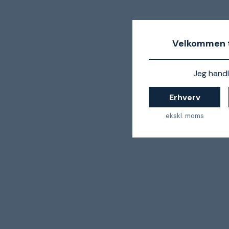
Velkommen t
Jeg handl
Erhverv
ekskl. moms