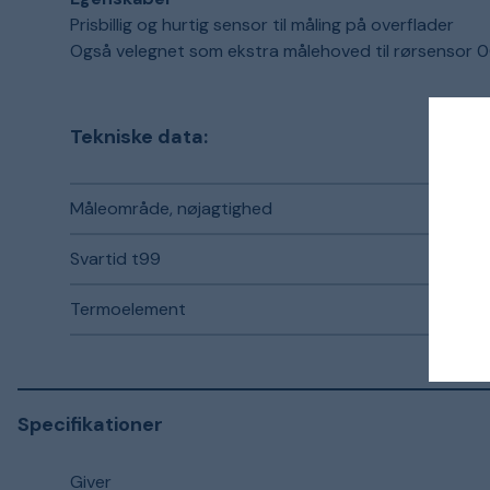
Prisbillig og hurtig sensor til måling på overflader
Også velegnet som ekstra målehoved til rørsensor 
Tekniske data:
Måleområde, nøjagtighed
Svartid t99
Termoelement
Specifikationer
Giver