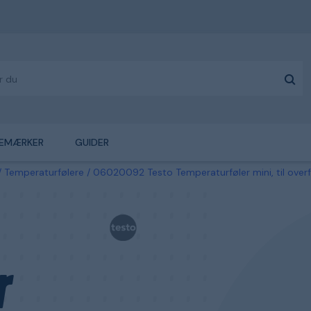
EMÆRKER
GUIDER
Temperaturfølere
06020092 Testo Temperaturføler mini, til over
r