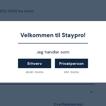
0602 4592 fra testo
Velkommen til Staypro!
-60 til +130°C/klasse 2
Jeg handler som:
5 sek
Erhverv
Privatperson
Type K
ekskl. moms
inkl. moms
Overfladesensor