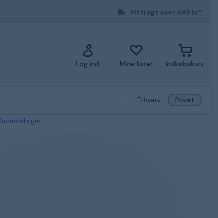
Fri fragt over 499 kr*
Log ind
Mine lister
Indkøbskurv
Erhverv
Privat
flademålinger