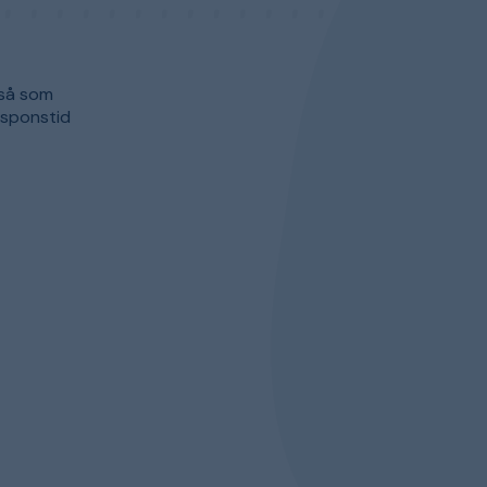
gså som
esponstid