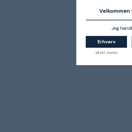
Velkommen t
Jeg handl
Erhverv
ekskl. moms