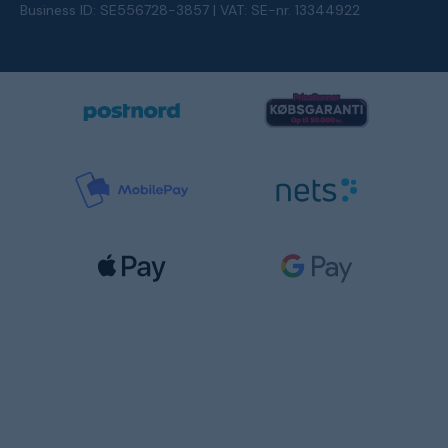
Business ID: SE556728-3857 | VAT: SE-nr. 13344922