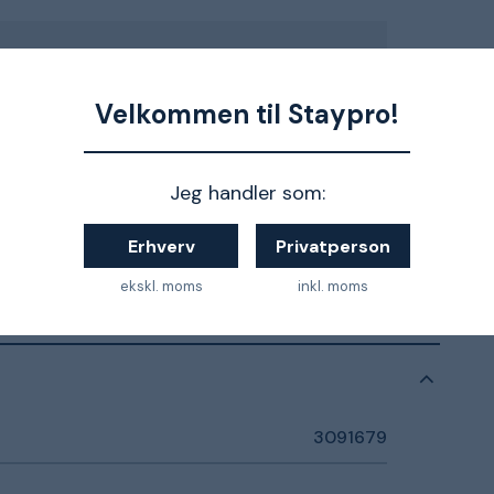
Velkommen til Staypro!
Jeg handler som:
Erhverv
Privatperson
ekskl. moms
inkl. moms
3091679