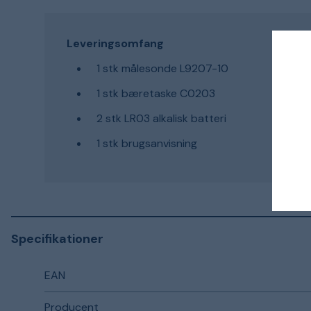
Leveringsomfang
1 stk målesonde L9207-10
1 stk bæretaske C0203
2 stk LR03 alkalisk batteri
1 stk brugsanvisning
Specifikationer
EAN
Producent