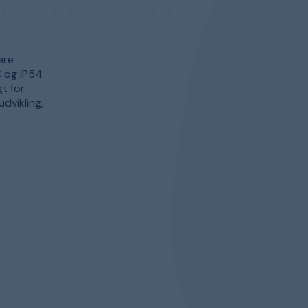
ere
C og IP54
t for
udvikling,