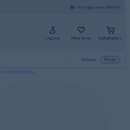
Fri fragt over 499 kr*
Log ind
Mine lister
Indkøbskurv
Erhverv
Privat
til 0-2000A Ac/Dc