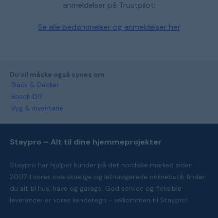
anmeldelser på Trustpilot.
Se alle bedømmelser og anmeldelser her
Du vil måske også synes om
Black & Decker
Bosch DIY
Byg & inventarie
Staypro – Alt til dine hjemmeprojekter
Staypro har hjulpet kunder på det nordiske marked siden
2007. I vores overskuelige og letnavigerede onlinebutik finder
du alt til hus, have og garage. God service og fleksible
leverancer er vores kendetegn - velkommen til Staypro!