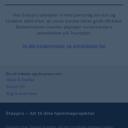
Hos Staypro arbejder vi med personlig service og
stræber altid efter, at vores kunder bliver godt tilfredse.
Bedømmelsen ovenfor afspejler vores kunders
anmeldelser på Trustpilot.
Se alle bedømmelser og anmeldelser her
Du vil måske også synes om
Black & Decker
Bosch DIY
Byg & inventarie
Staypro – Alt til dine hjemmeprojekter
Staypro har hjulpet kunder på det nordiske marked siden