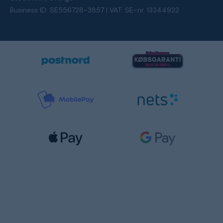
Business ID: SE556728-3857 | VAT: SE-nr. 13344922