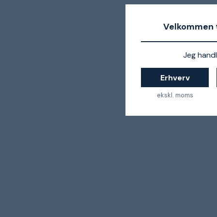
Velkommen t
Jeg handl
Erhverv
ekskl. moms