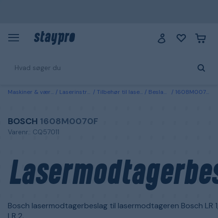
Maskiner & værktøj
Laserinstrument
Tilbehør til laserinstrumenter
Beslag & adaptere
1608M0070F Bosch Lasermodtagerbeslag
BOSCH
1608M0070F
Varenr.: CQ57011
Lasermodtagerbe
Bosch lasermodtagerbeslag til lasermodtageren Bosch LR 1,
LR 2.