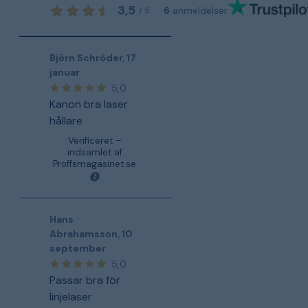
3,5
6
anmeldelser
/
5
Björn Schröder
,
17
januar
5,0
Kanon bra laser
hållare
Verificeret –
indsamlet af
Proffsmagasinet.se
Hans
Abrahamsson
,
10
september
5,0
Passar bra för
linjelaser