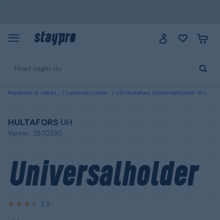
Maskiner & værktøj
Laserinstrument
UH Hultafors Universalholder til laser
HULTAFORS
UH
Varenr.: 2870230
Universalholder
3,5