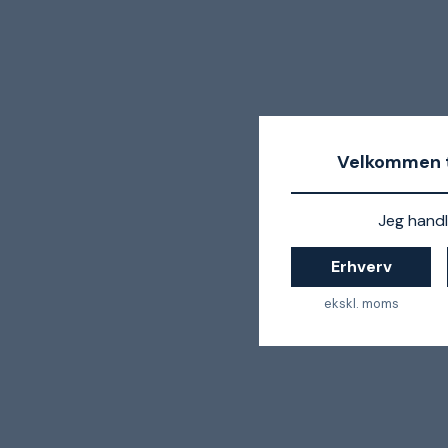
Velkommen t
Jeg handl
Erhverv
ekskl. moms