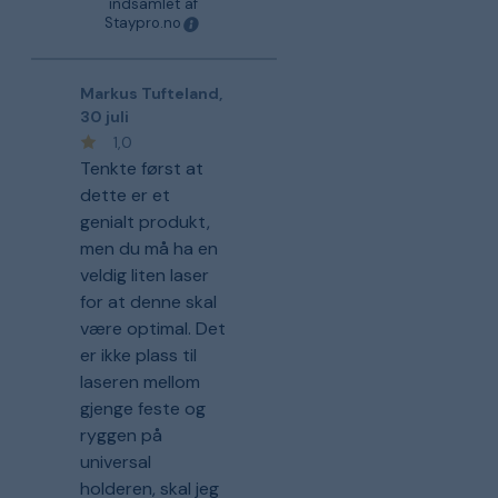
indsamlet af
Staypro.no
Markus Tufteland
,
30 juli
1,0
Tenkte først at
dette er et
genialt produkt,
men du må ha en
veldig liten laser
for at denne skal
være optimal. Det
er ikke plass til
laseren mellom
gjenge feste og
ryggen på
universal
holderen, skal jeg