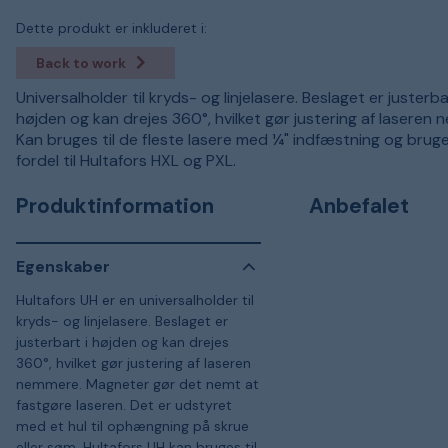
Dette produkt er inkluderet i:
Back to work
Universalholder til kryds- og linjelasere. Beslaget er justerba
højden og kan drejes 360°, hvilket gør justering af laseren
Kan bruges til de fleste lasere med ¼" indfæstning og bru
fordel til Hultafors HXL og PXL.
Produktinformation
Anbefalet
Egenskaber
Hultafors UH er en universalholder til
kryds- og linjelasere. Beslaget er
justerbart i højden og kan drejes
360°, hvilket gør justering af laseren
nemmere. Magneter gør det nemt at
fastgøre laseren. Det er udstyret
med et hul til ophængning på skrue
eller søm. Hultafors UH kan bruges til