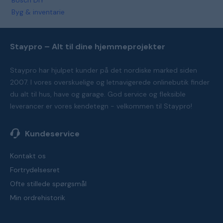
Bosch DIY
Byg & inventarie
Staypro – Alt til dine hjemmeprojekter
Staypro har hjulpet kunder på det nordiske marked siden
2007. I vores overskuelige og letnavigerede onlinebutik finder
du alt til hus, have og garage. God service og fleksible
leverancer er vores kendetegn - velkommen til Staypro!
Kundeservice
Kontakt os
Fortrydelsesret
Ofte stillede spørgsmål
Min ordrehistorik