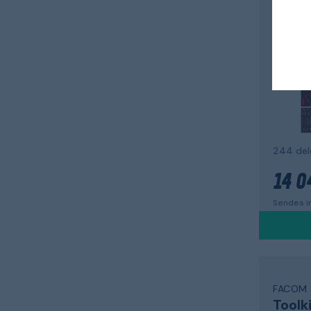
Værk
49324
244 del
14 0
Sendes i
FACOM
Toolk