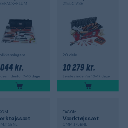
SEPACK-PLUM
2185C.VSE
 blikkenslagere
20 dele
 044 kr.
10 279 kr.
des indenfor 7-10 dage
Sendes indenfor 10-17 dage
COM
FACOM
ærktøjssæt
Værktøjssæt
M.115BNL
CMM.175BNL