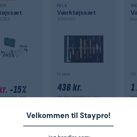
DIY
PELA
WE
tøjssæt
Værktøjssæt
V
2ZB3
498000
Ko
13 dele
35 
438 kr.
1 
kr.
-15%
Sendes mandag 10. aug.
Sen
andag 10. aug.
Velkommen til Staypro!
KEE
BOSCH DIY
TE