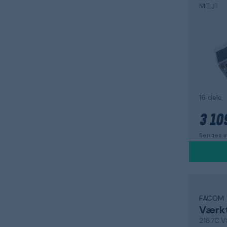
MT.J1
16 dele
3 10
Sendes i
FACOM
Værk
2187C.V