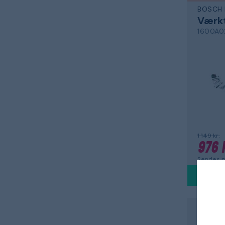
BOSCH 
Værk
1600A0
1 149 kr.
976 
Sendes m
MILWAU