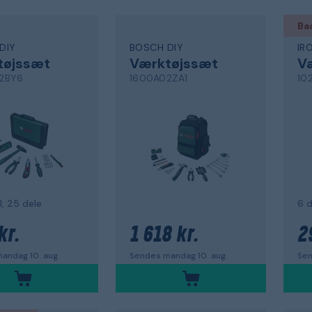
Ba
DIY
BOSCH DIY
IR
tøjssæt
Værktøjssæt
V
2BY6
1600A02ZA1
10
l, 25 dele
6 d
kr.
1 618 kr.
2
andag 10. aug.
Sendes mandag 10. aug.
Sen