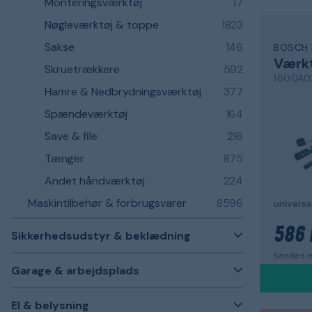
Monteringsværktøj
17
Nøgleværktøj & toppe
1823
Sakse
146
BOSCH 
Værk
Skruetrækkere
592
1600A0
Hamre & Nedbrydningsværktøj
377
Spændeværktøj
164
Save & file
216
Tænger
875
Andet håndværktøj
224
Maskintilbehør & forbrugsvarer
8596
universa
586 
Sikkerhedsudstyr & beklædning
Sendes m
Garage & arbejdsplads
El & belysning