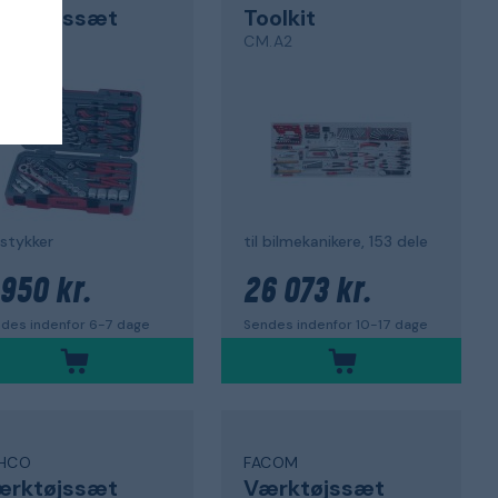
ærktøjssæt
Toolkit
268-P
CM.A2
stykker
til bilmekanikere, 153 dele
 950 kr.
26 073 kr.
des indenfor 6-7 dage
Sendes indenfor 10-17 dage
HCO
FACOM
ærktøjssæt
Værktøjssæt