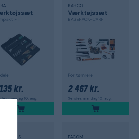
RA
BAHCO
ærktøjssæt
Værktøjssæt
mpakt F 1
BASEPACK-CARP
dele
For tømrere
135 kr.
2 467 kr.
des mandag 10. aug.
Sendes mandag 10. aug.
NG TOOLS
FACOM