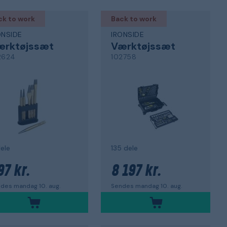
ck to work
Back to work
ONSIDE
IRONSIDE
ærktøjssæt
Værktøjssæt
2624
102758
ele
135 dele
97 kr.
8 197 kr.
des mandag 10. aug.
Sendes mandag 10. aug.