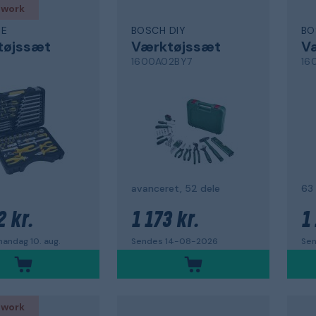
 work
DE
BOSCH DIY
BO
tøjssæt
Værktøjssæt
V
1600A02BY7
16
avanceret, 52 dele
63 
2 kr.
1 173 kr.
1
andag 10. aug.
Sendes 14-08-2026
Sen
 work