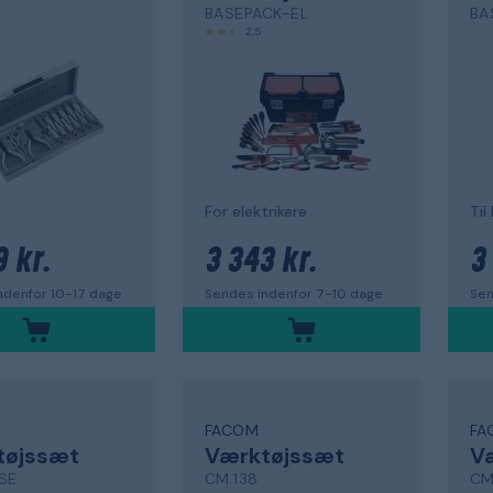
BASEPACK-EL
BA
2,5
For elektrikere
Til
9 kr.
3 343 kr.
3
ndenfor 10-17 dage
Sendes indenfor 7-10 dage
Sen
FACOM
FA
tøjssæt
Værktøjssæt
V
SE
CM.138
CM