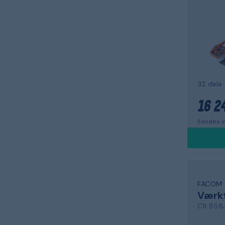
32 dele
16 24
Sendes i
FACOM
Værk
CR.858