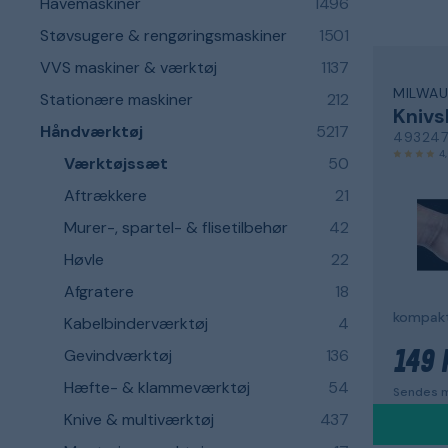
Havemaskiner
1496
Støvsugere & rengøringsmaskiner
1501
VVS maskiner & værktøj
1137
MILWAU
Stationære maskiner
212
Knivs
Håndværktøj
5217
49324
4
Værktøjssæt
50
Aftrækkere
21
Murer-, spartel- & flisetilbehør
42
Høvle
22
Afgratere
18
kompak
Kabelbinderværktøj
4
Gevindværktøj
136
149 
Hæfte- & klammeværktøj
54
Sendes m
Knive & multiværktøj
437