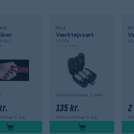
KEE
PELA
BO
liber
Værktøjssæt
V
78562
520116
16
,0
5,0
t
hjulmøtriktoppe, 3 dele
kr.
135 kr.
2
andag 10. aug.
Sendes mandag 10. aug.
Sen