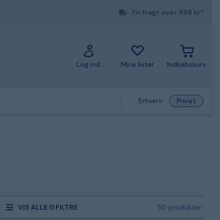
Fri fragt over 499 kr*
Log ind
Mine lister
Indkøbskurv
Erhverv
Privat
VIS ALLE 11 FILTRE
50 produkter