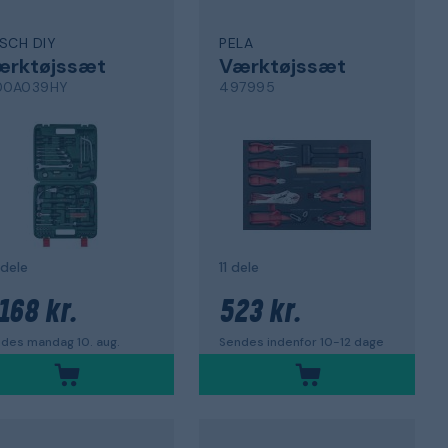
SCH DIY
PELA
ærktøjssæt
Værktøjssæt
00A039HY
497995
dele
11 dele
 168 kr.
523 kr.
des mandag 10. aug.
Sendes indenfor 10-12 dage