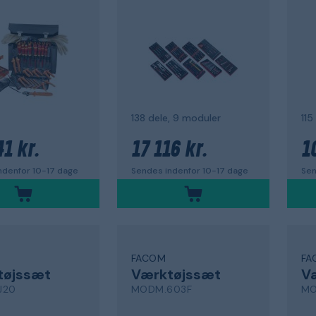
138 dele, 9 moduler
115
1 kr.
17 116 kr.
1
ndenfor 10-17 dage
Sendes indenfor 10-17 dage
Sen
FACOM
FA
tøjssæt
Værktøjssæt
V
J20
MODM.603F
MO