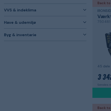
Back to
VVS & indeklima
IRONSI
Værk
750481
Have & udemiljø
Byg & inventarie
45 dele
3 34
Sendes m
Back to