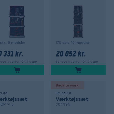
 stk., 9 moduler
175 dele, 15 moduler
0 331 kr.
20 052 kr.
des indenfor 10-17 dage
Sendes indenfor 10-17 dage
Back to work
COM
IRONSIDE
ærktøjssæt
Værktøjssæt
DM.MI3
384995