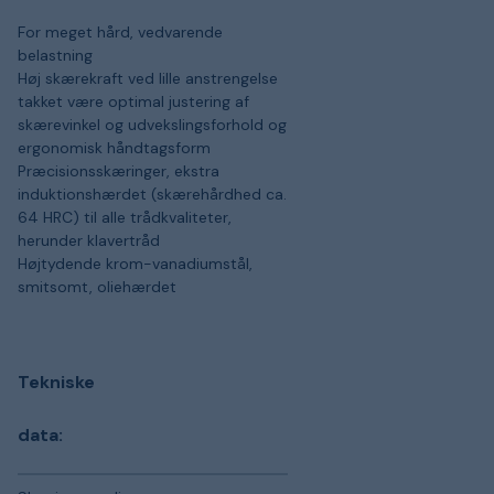
For meget hård, vedvarende
belastning
Høj skærekraft ved lille anstrengelse
takket være optimal justering af
skærevinkel og udvekslingsforhold og
ergonomisk håndtagsform
Præcisionsskæringer, ekstra
induktionshærdet (skærehårdhed ca.
64 HRC) til alle trådkvaliteter,
herunder klavertråd
Højtydende krom-vanadiumstål,
smitsomt, oliehærdet
Tekniske
data: