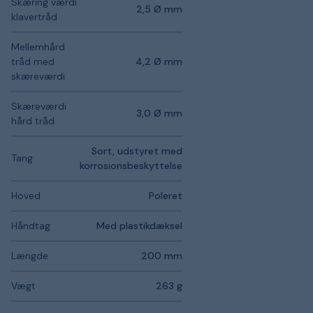
Skæring værdi
2,5 Ø mm
klavertråd
Mellemhård
tråd med
4,2 Ø mm
skæreværdi
Skæreværdi
3,0 Ø mm
hård tråd
Sort, udstyret med
Tang
korrosionsbeskyttelse
Hoved
Poleret
Håndtag
Med plastikdæksel
Længde
200 mm
Vægt
263 g