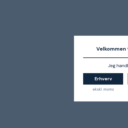
Velkommen t
Jeg handl
Erhverv
ekskl. moms