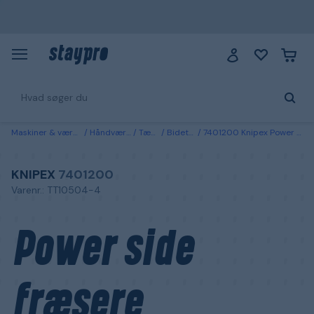
Maskiner & værktøj
Håndværktøj
Tænger
Bidetænger
7401200 Knipex Power side fræsere 200mm
KNIPEX
7401200
Varenr.: TT10504-4
Power side
fræsere