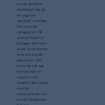
borde ändå ha
meddelat mig så
att jag inte
väntade i onödan.
Det som var
viktigast att få
snarast hade ni
på lager. Det som
skulle fördröja min
leverans kunde
jag strukit. Det
löste sig när jag
kontaktade er
support och
ersatte den varan
med en
motsvarande och
kunde därigenom