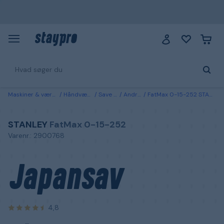
Maskiner & værktøj
Håndværktøj
Save & file
Andre save
FatMax 0-15-252 STANLEY Japansav vendbar
STANLEY
FatMax 0-15-252
Varenr.: 2900768
Japansav
4,8