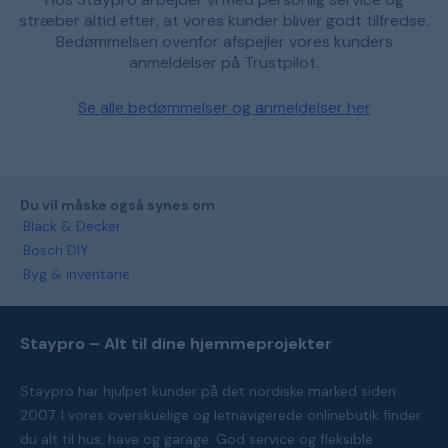
stræber altid efter, at vores kunder bliver godt tilfredse.
Bedømmelsen ovenfor afspejler vores kunders
anmeldelser på Trustpilot.
Se alle bedømmelser og anmeldelser her
Du vil måske også synes om
Black & Decker
Bosch DIY
Byg & inventarie
Staypro – Alt til dine hjemmeprojekter
Staypro har hjulpet kunder på det nordiske marked siden
2007. I vores overskuelige og letnavigerede onlinebutik finder
du alt til hus, have og garage. God service og fleksible