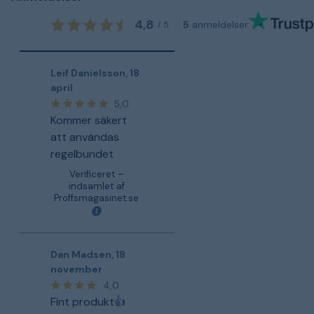
4,8
5
anmeldelser
/
5
Leif Danielsson
,
18
april
5,0
Kommer säkert
att användas
regelbundet
Verificeret –
indsamlet af
Proffsmagasinet.se
Dan Madsen
,
18
november
4,0
Fint produkt👍