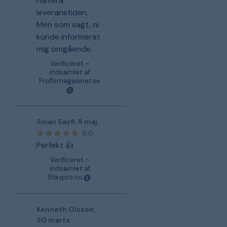
halvera
leveranstiden.
Men som sagt, ni
kunde informerat
mig omgående.
Verificeret –
indsamlet af
Proffsmagasinet.se
Sinan Sayfi
,
9 maj
5,0
Perfekt 👍
Verificeret –
indsamlet af
Staypro.no
Kenneth Olsson
,
30 marts