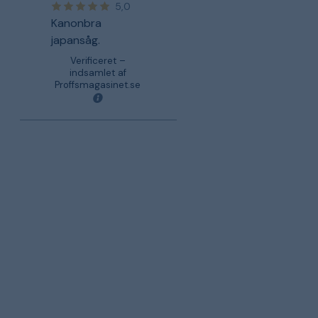
5,0
Kanonbra
japansåg.
Verificeret –
indsamlet af
Proffsmagasinet.se