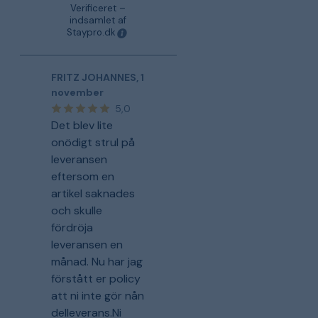
Verificeret –
indsamlet af
Staypro.dk
FRITZ JOHANNES
,
1
november
5,0
Det blev lite
onödigt strul på
leveransen
eftersom en
artikel saknades
och skulle
fördröja
leveransen en
månad. Nu har jag
förstått er policy
att ni inte gör nån
delleverans.Ni