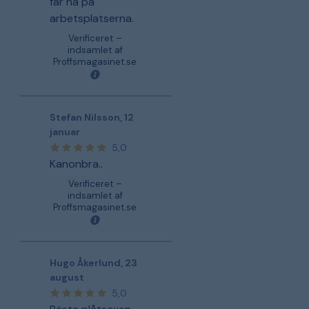
får ha på
arbetsplatserna.
Verificeret –
indsamlet af
Proffsmagasinet.se
Stefan Nilsson
,
12
januar
5,0
Kanonbra..
Verificeret –
indsamlet af
Proffsmagasinet.se
Hugo Åkerlund
,
23
august
5,0