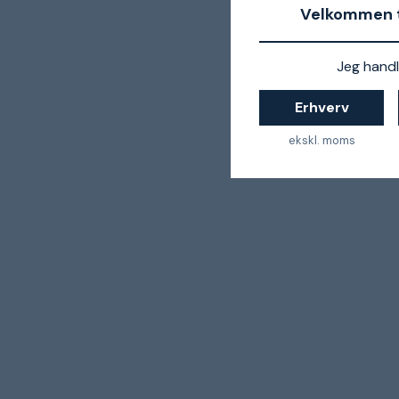
Velkommen t
Jeg handl
Erhverv
ekskl. moms