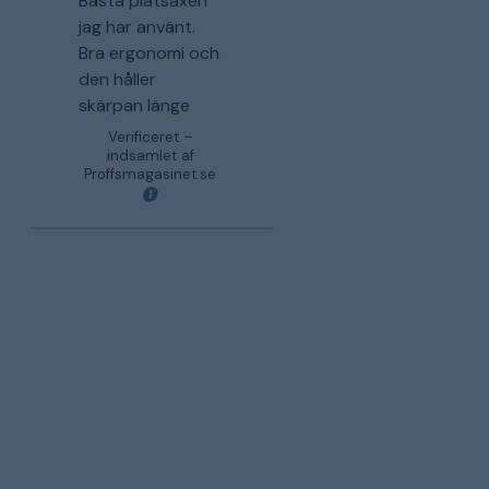
Bästa plåtsaxen
jag har använt.
Bra ergonomi och
den håller
skärpan länge
Verificeret –
indsamlet af
Proffsmagasinet.se