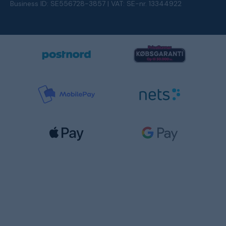
Business ID: SE556728-3857 | VAT: SE-nr. 13344922