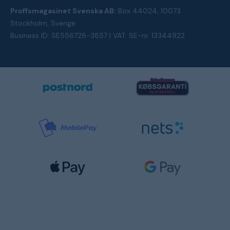
Proffsmagasinet Svenska AB:
Box 44024, 10073
Stockholm, Sverige
Business ID: SE556728-3857 | VAT: SE-nr. 13344922