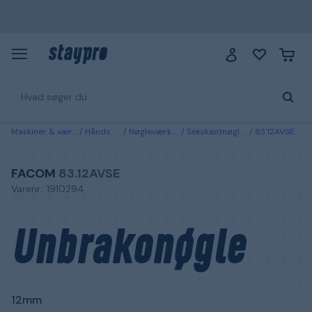
Maskiner & værktøj
Håndværktøj
Nøgleværktøj & toppe
Sekskantnøgler & sekskantmejsler
83.12AVSE Facom Unbrakonøgle 12mm
FACOM
83.12AVSE
Varenr.: 1910294
Unbrakonøgle
12mm