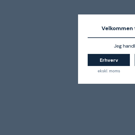
Velkommen t
Jeg handl
Erhverv
ekskl. moms