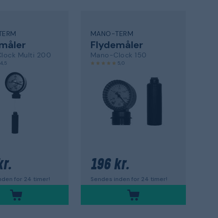
TERM
MANO-TERM
måler
Flydemåler
lock Multi 200
Mano-Clock 150
4,5
5,0
kr.
196 kr.
den for 24 timer!
Sendes inden for 24 timer!