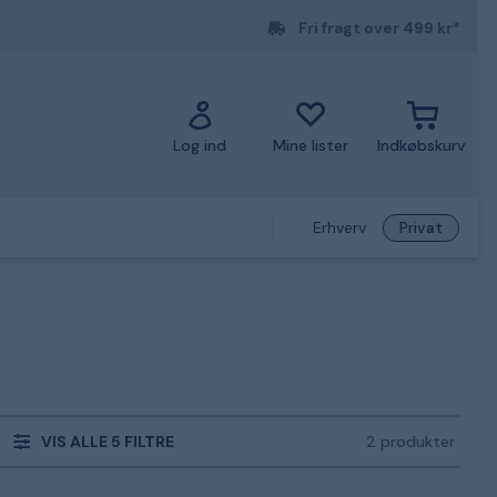
Fri fragt over 499 kr*
Log ind
Mine lister
Indkøbskurv
Erhverv
Privat
VIS ALLE 5 FILTRE
2 produkter