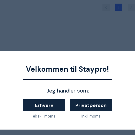
1
Velkommen til Staypro!
Jeg handler som:
Erhverv
Privatperson
ekskl. moms
inkl. moms