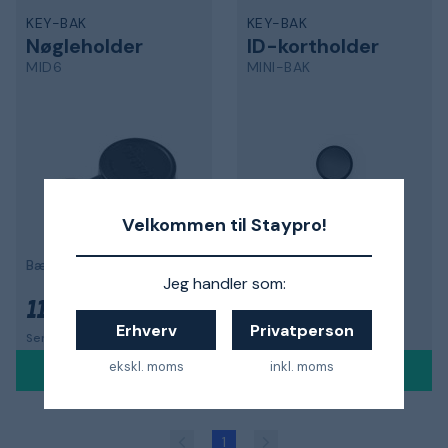
KEY-BAK
KEY-BAK
Nøgleholder
ID-kortholder
MID6
MINI-BAK
Velkommen til Staypro!
Bælteclips og polyesterreb
Bælteclips og nylonreb
Jeg handler som:
117 kr.
139 kr.
Erhverv
Privatperson
Sendes mandag 10. aug.
Sendes 10-08-2026
ekskl. moms
inkl. moms
1