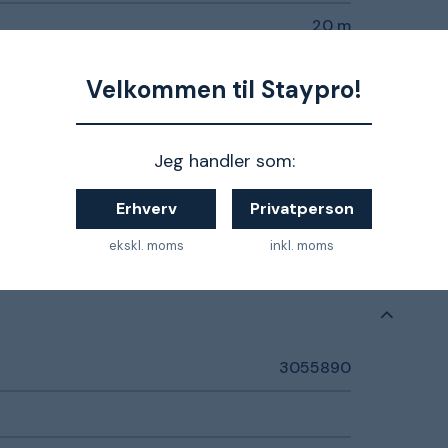
20 m
125 mm
Velkommen til Staypro!
100 mm
Jeg handler som:
100 mm
Erhverv
Privatperson
Slip/snuble
ekskl. moms
inkl. moms
3055890