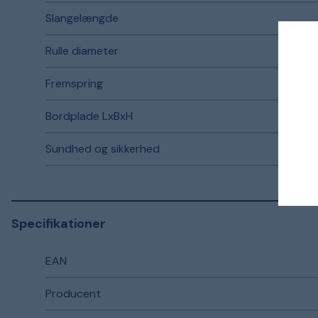
Slangelængde
Rulle diameter
Fremspring
Bordplade LxBxH
Sundhed og sikkerhed
Specifikationer
EAN
Producent