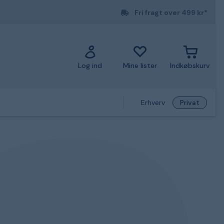
Fri fragt over 499 kr*
Log ind
Mine lister
Indkøbskurv
Erhverv
Privat