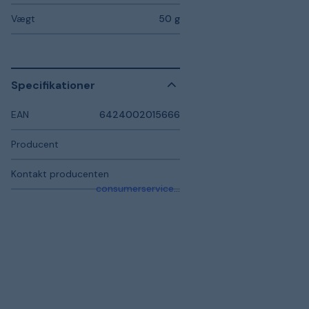
Vægt
50 g
Specifikationer
EAN
6424002015666
Producent
Kontakt producenten
consumerservice.se@fiskars.com