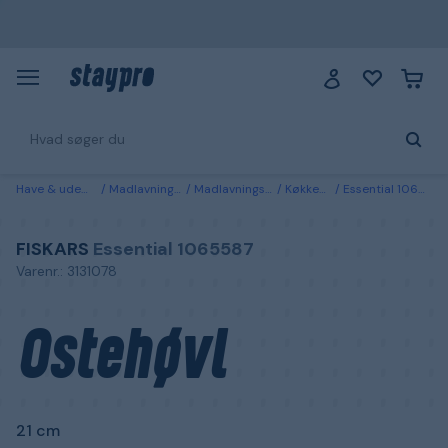
Have & udemiljø
Madlavning & grill
Madlavningsredskaber
Køkkenredskaber
Essential 1065587 Fiskars Ostehøvl 21 cm
FISKARS
Essential 1065587
Varenr.: 3131078
Ostehøvl
21 cm