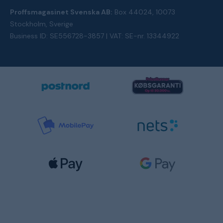
Proffsmagasinet Svenska AB:
Box 44024, 10073
Stockholm, Sverige
Business ID: SE556728-3857 | VAT: SE-nr. 13344922