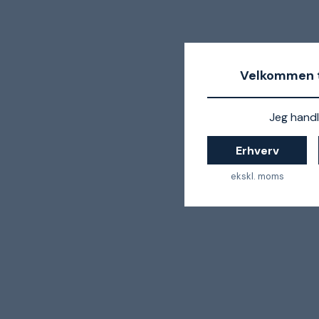
Velkommen t
Jeg handl
Erhverv
ekskl. moms