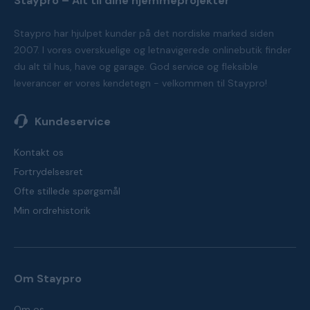
Staypro – Alt til dine hjemmeprojekter
Staypro har hjulpet kunder på det nordiske marked siden
2007. I vores overskuelige og letnavigerede onlinebutik finder
du alt til hus, have og garage. God service og fleksible
leverancer er vores kendetegn - velkommen til Staypro!
Kundeservice
Kontakt os
Fortrydelsesret
Ofte stillede spørgsmål
Min ordrehistorik
Om Staypro
Om os