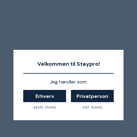
Velkommen til Staypro!
Jeg handler som:
Erhverv
Privatperson
ekskl. moms
inkl. moms