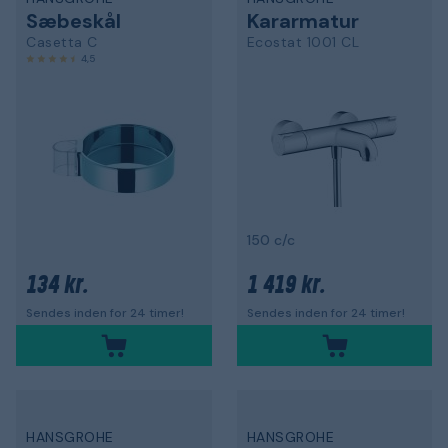
Sæbeskål
Kararmatur
Casetta C
Ecostat 1001 CL
4,5
150 c/c
134 kr.
1 419 kr.
Sendes inden for 24 timer!
Sendes inden for 24 timer!
HANSGROHE
HANSGROHE