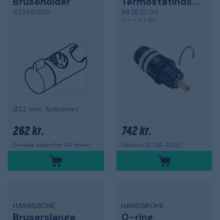
Bruseholder
Termostatindsats
92366000
98282000
5,0
Ø22 mm, forkromet
262 kr.
742 kr.
Sendes inden for 24 timer!
Sendes 12-08-2026
HANSGROHE
HANSGROHE
Bruserslange
O-ring