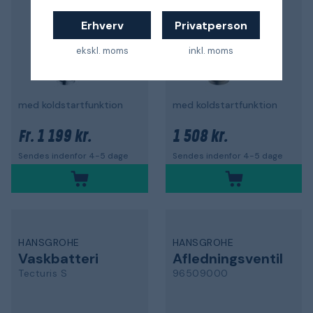
Erhverv
Privatperson
ekskl. moms
inkl. moms
med koldstartfunktion
med koldstartfunktion
1 199 kr.
1 508 kr.
Fr.
Sendes indenfor 4-5 dage
Sendes indenfor 4-5 dage
HANSGROHE
HANSGROHE
Vaskbatteri
Afledningsventil
Tecturis S
96509000