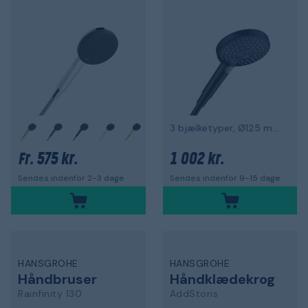
3 bjælketyper, Ø125 mm, mat sort
+
575 kr.
1 002 kr.
Fr.
Sendes indenfor 2-3 dage
Sendes indenfor 9-15 dage
HANSGROHE
HANSGROHE
Håndbruser
Håndklædekrog
Rainfinity 130
AddStoris