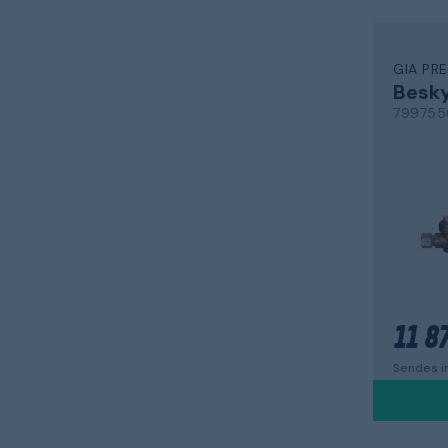
GIA PR
799755
11 87
Sendes in