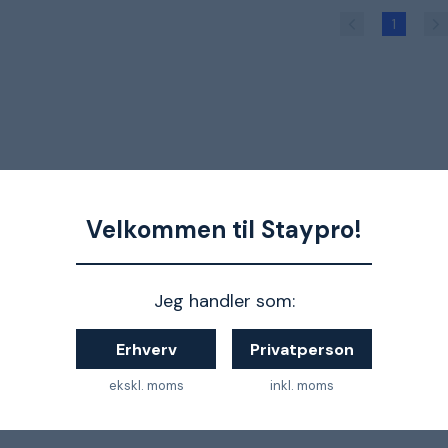
1
Velkommen til Staypro!
Jeg handler som:
Erhverv
Privatperson
ekskl. moms
inkl. moms