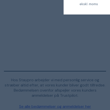
ekskl. moms
Hos Staypro arbejder vi med personlig service og
stræber altid efter, at vores kunder bliver godt tilfredse.
Bedømmelsen ovenfor afspejler vores kunders
anmeldelser på Trustpilot.
Se alle bedømmelser og anmeldelser her