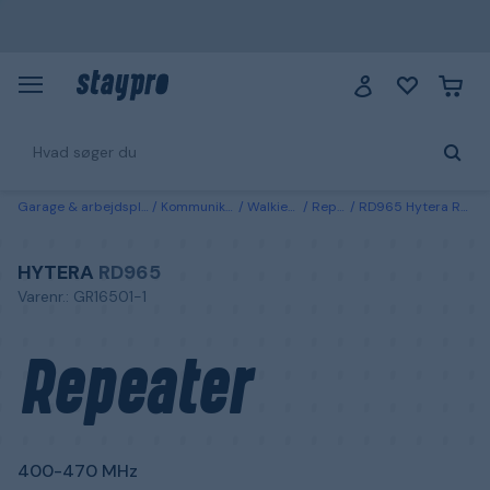
Garage & arbejdsplads
Kommunikation
Walkie-talkie
Repeatere
RD965 Hytera Repeater 400-470 MHz
HYTERA
RD965
Varenr.: GR16501-1
Repeater
400-470 MHz