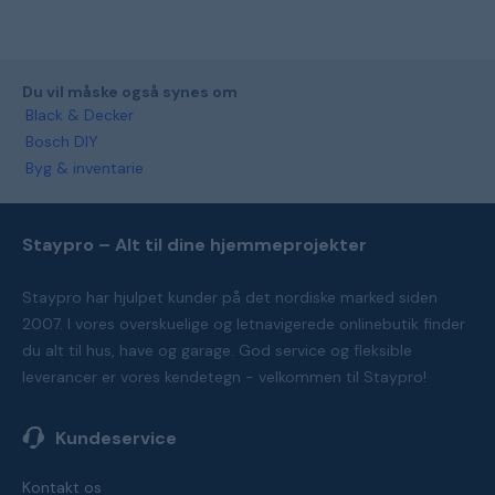
Du vil måske også synes om
Black & Decker
Bosch DIY
Byg & inventarie
Staypro – Alt til dine hjemmeprojekter
Staypro har hjulpet kunder på det nordiske marked siden
2007. I vores overskuelige og letnavigerede onlinebutik finder
du alt til hus, have og garage. God service og fleksible
leverancer er vores kendetegn - velkommen til Staypro!
Kundeservice
Kontakt os