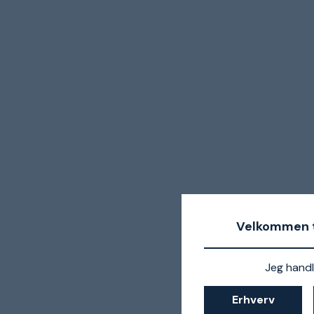
Velkommen t
Jeg handl
Erhverv