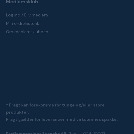
Medlemsklub
Log ind / Bliv medlem
Min ordrehistorik
Om medlemsklubben
* Fragt kan forekomme for tunge og/eller store
produkter.
Fragt gælder for leverancer med virksomhedspakke.
Proffsmagasinet Svenska AB:
Box 44024, 10073