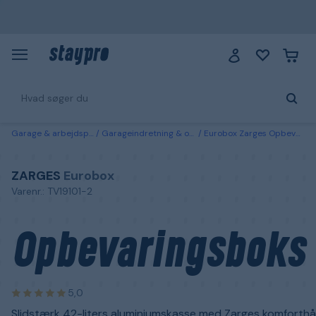
Garage & arbejdsplads
Garageindretning & opbevaring
Eurobox Zarges Opbevaringsboks 42 liter
ZARGES
Eurobox
Varenr.: TV19101-2
Opbevaringsboks
5,0
Slidstærk 42-liters aluminiumskasse med Zarges komforthå