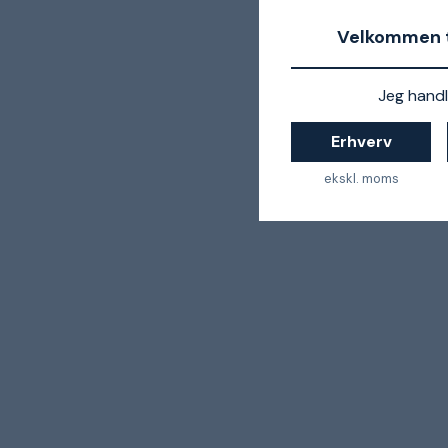
Velkommen t
Jeg handl
Erhverv
ekskl. moms