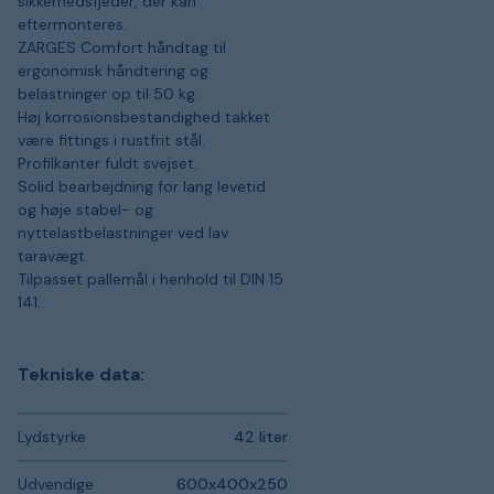
sikkerhedsfjeder, der kan
eftermonteres.
ZARGES Comfort håndtag til
ergonomisk håndtering og
belastninger op til 50 kg.
Høj korrosionsbestandighed takket
være fittings i rustfrit stål.
Profilkanter fuldt svejset.
Solid bearbejdning for lang levetid
og høje stabel- og
nyttelastbelastninger ved lav
taravægt.
Tilpasset pallemål i henhold til DIN 15
141.
Tekniske data:
Lydstyrke
42 liter
Udvendige
600x400x250