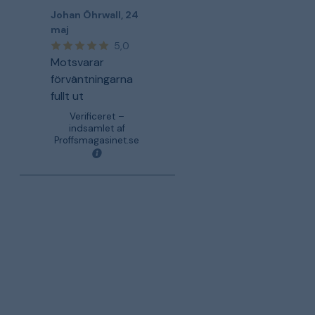
Johan Öhrwall
,
24
maj
5,0
Motsvarar
förväntningarna
fullt ut
Verificeret –
indsamlet af
Proffsmagasinet.se