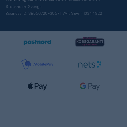
Stockholm, Sverige
Business ID: SE556728-3857 | VAT: SE-nr. 13344922