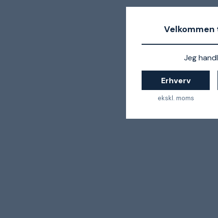
Velkommen t
Jeg handl
Erhverv
ekskl. moms