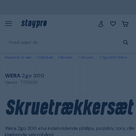
Maskiner & værktøj
Håndværktøj
Skruetrækkere
Skruetrækkersæt
2go 300 Wera Skruetrækkersæt
WERA
2go 300
Varenr.: TT10626
Skruetrækkersæt
Wera 2go 300 etui indeholdende phillips, pozidriv, torx, rille
klæbende velcrobånd.