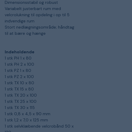
Dimensionsstabil og robust
Variabelt justerbart rum med
velcrolukning til opdeling i op til 5
indvendige rum
Stort nedlægningsområde; håndtag
til at bære og hænge
Indeholdende
1 stk PH 1 x 80
1 stk PH 2 x 100
1 stk PZ 1 x 80
1 stk PZ 2 x 100
1 stk TX 10 x 80
1 stk TX 15 x 80
1 stk TX 20 x 100
1 stk TX 25 x 100
1 stk TX 30 x 115
1 stk 0,8 x 4,5 x 90 mm
1 stk 1,2 x 7,0 x 125 mm
1 stk selvklæbende velcrobånd 50 x