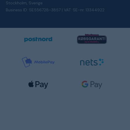
Stockholm, Sverige
Business ID: SE556728-3857 | VAT: SE-nr. 13344922