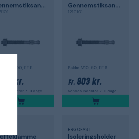
Gennemstiksanker
Gennemstiksanker
5101
1210101
ke M8, 100, EF B
Pakke M10, 50, EF B
 275 kr.
803 kr.
Fr.
des indenfor 7-11 dage
Sendes indenfor 7-11 dage
GOFAST
ERGOFAST
æfteklamme
Isoleringsholder