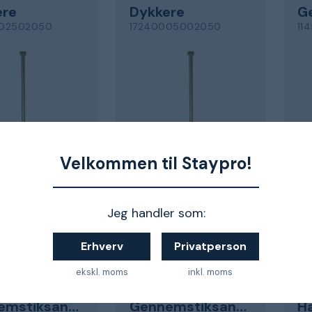
ere
Dykkere
002502050
17240005002050
114
on, 3000-pak
til beton, 1500-pak
Pak
Velkommen til Staypro!
kr.
892 kr.
1
ndenfor 8-12 dage
Sendes indenfor 8-12 dage
Sen
Jeg handler som:
Erhverv
Privatperson
ekskl. moms
inkl. moms
AST
ERGOFAST
ER
Gennemstiksanker
Gennemstiksanker
H