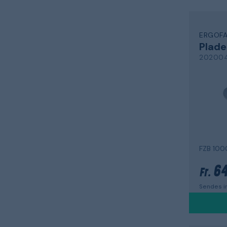
ERGOF
Plade
20200
FZB 100
64
Fr.
Sendes in