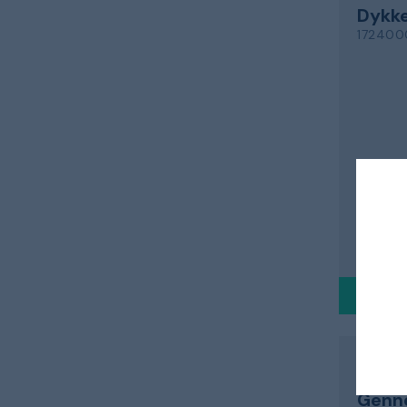
Dykk
17240
til bet
976 
Sendes i
ERGOF