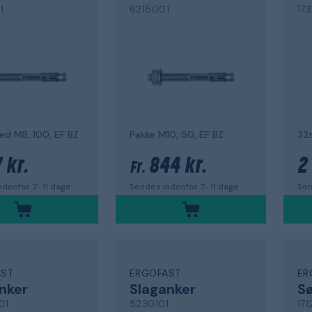
1
6215001
17
ed M8, 100, EF BZ
Pakke M10, 50, EF BZ
32
 kr.
844 kr.
2
Fr.
ndenfor 7-11 dage
Sendes indenfor 7-11 dage
Sen
AST
ERGOFAST
ER
nker
Slaganker
S
01
5230101
17