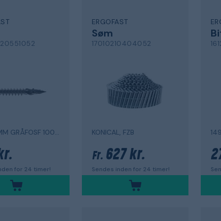
AST
ERGOFAST
ER
Søm
Bi
20551052
17010210404052
16
4,2X55MM GRÅFOSF 1000-pak
KONICAL, FZB
14
kr.
627 kr.
2
Fr.
den for 24 timer!
Sendes inden for 24 timer!
Sen