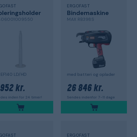
GOFAST
ERGOFAST
oleringsholder
Bindemaskine
406001009550
MAX RB398S
L EF140 LD/HD
med batteri og oplader
 952 kr.
26 846 kr.
des inden for 24 timer!
Sendes indenfor 7-11 dage
GOFAST
ERGOFAST