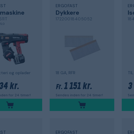
AST
ERGOFAST
ER
emaskine
Dykkere
Is
611T
17220018405052
18
5,0
teri og oplader
18 GA, RFR
TI
34 kr.
1 151 kr.
3
Fr.
den for 24 timer!
Sendes inden for 24 timer!
Sen
AST
ERGOFAST
ER