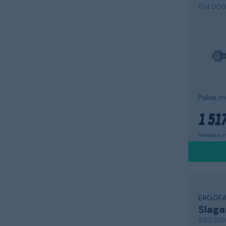
614000
Pakke m
1 517
Sendes i
ERGOF
Slaga
585210