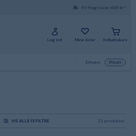
Fri fragt over 499 kr*
Log ind
Mine lister
Indkøbskurv
Erhverv
Privat
VIS ALLE 13 FILTRE
23 produkter