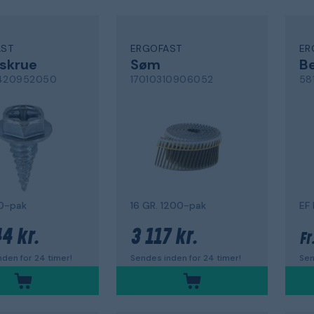
AST
ERGOFAST
ER
skrue
Søm
B
420952050
17010310906052
58
0-pak
16 GR. 1200-pak
EF 
4 kr.
3 117 kr.
Fr
den for 24 timer!
Sendes inden for 24 timer!
Sen