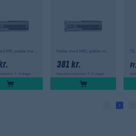
Pakke med M8, pakke med 100 EF-filer
Pakke med M10, pakke med 50, EF ES
TIL
kr.
381 kr.
Fr
ndenfor 7-11 dage
Sendes indenfor 7-11 dage
Sen
1