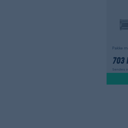
703 
Sendes i