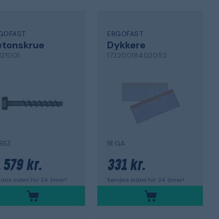
GOFAST
ERGOFAST
etonskrue
Dykkere
121001
17220018402052
BSZ
18 GA
579 kr.
331 kr.
.
des inden for 24 timer!
Sendes inden for 24 timer!