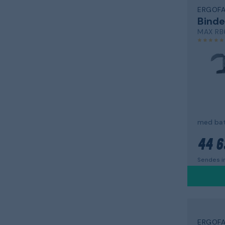
ERGOF
Bind
MAX RB
med bat
44 6
Sendes in
ERGOF