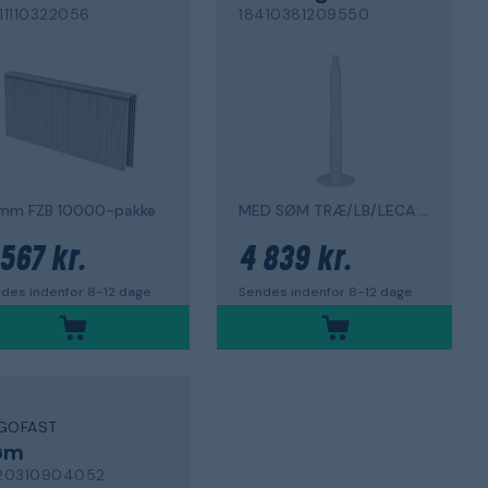
311110322056
18410381209550
mm FZB 10000-pakke
MED SØM TRÆ/LB/LECA 450-pak
 567 kr.
4 839 kr.
des indenfor 8-12 dage
Sendes indenfor 8-12 dage
GOFAST
øm
120310904052