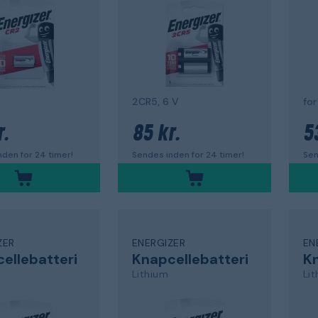
V
2CR5, 6 V
fo
r.
85 kr.
5
den for 24 timer!
Sendes inden for 24 timer!
Sen
ZER
ENERGIZER
EN
ellebatteri
Knapcellebatteri
Kn
Lithium
Li