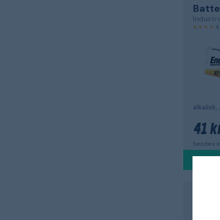
Batte
Industri
4
41 kr
Sendes in
ENERGI
Batte