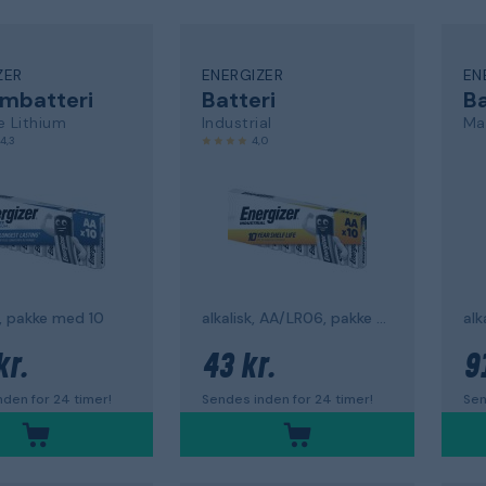
ZER
ENERGIZER
EN
umbatteri
Batteri
Ba
e Lithium
Industrial
Ma
4,3
4,0
V, pakke med 10
alkalisk, AA/LR06, pakke med 10
alk
kr.
43 kr.
9
den for 24 timer!
Sendes inden for 24 timer!
Sen