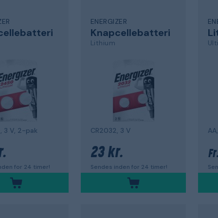
ZER
ENERGIZER
EN
ellebatteri
Knapcellebatteri
Li
Lithium
Ul
 3 V, 2-pak
CR2032, 3 V
AA,
r.
23 kr.
Fr
den for 24 timer!
Sendes inden for 24 timer!
Sen