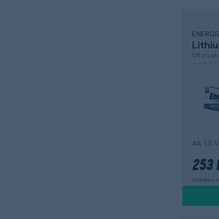
ENERGI
Lithi
Ultimat
AA, 1,5 
253 
Sendes in