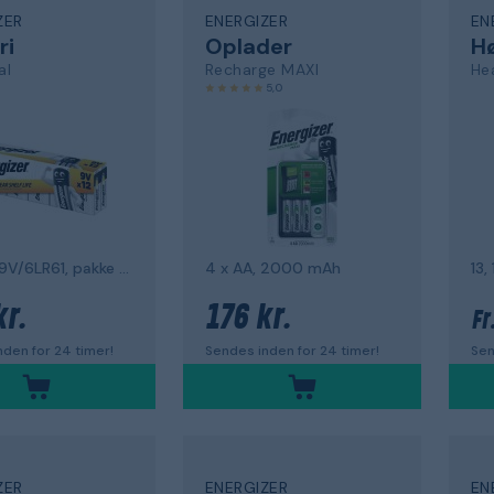
ZER
ENERGIZER
EN
ri
Oplader
al
Recharge MAXI
He
5,0
alkalisk, 9V/6LR61, pakke med 12
4 x AA, 2000 mAh
13,
kr.
176 kr.
Fr
den for 24 timer!
Sendes inden for 24 timer!
Sen
ZER
ENERGIZER
EN