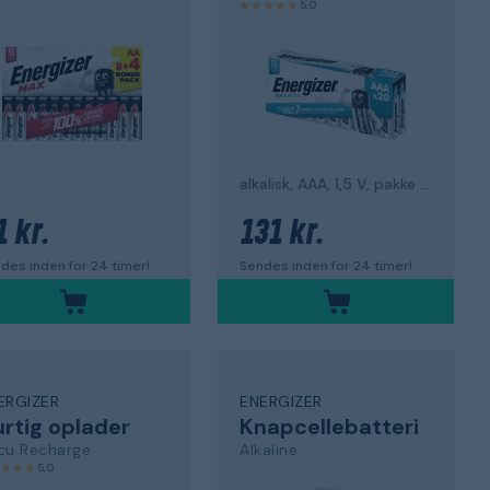
5,0
alkalisk, AAA, 1,5 V, pakke med 20
1 kr.
131 kr.
des inden for 24 timer!
Sendes inden for 24 timer!
ERGIZER
ENERGIZER
rtig oplader
Knapcellebatteri
cu Recharge
Alkaline
5,0