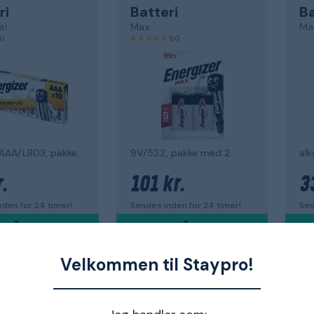
ri
Batteri
Ba
al
Max
Ma
,0
5,0
alkalisk, AAA/LR03, pakke med 10
9V/522, pakke med 2
alk
.
101 kr.
3
den for 24 timer!
Sendes inden for 24 timer!
Sen
Velkommen til Staypro!
ZER
ENERGIZER
EN
ri
Batteri
Kn