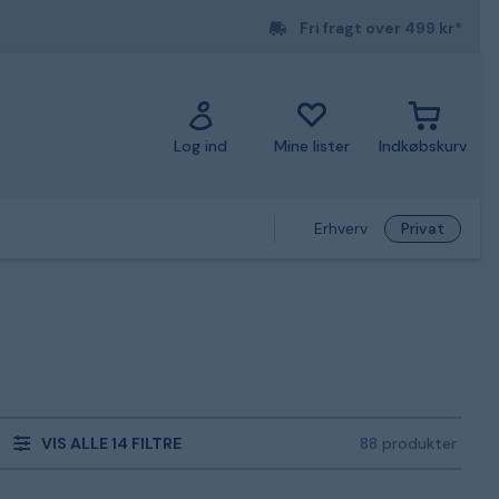
Fri fragt over 499 kr*
Log ind
Mine lister
Indkøbskurv
Erhverv
Privat
VIS ALLE 14 FILTRE
88 produkter