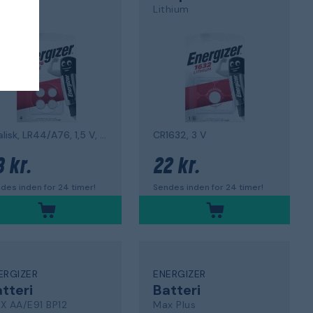
aline
Lithium
4,0
alkalisk, LR44/A76, 1,5 V, pakke med 4
CR1632, 3 V
8 kr.
22 kr.
des inden for 24 timer!
Sendes inden for 24 timer!
ERGIZER
ENERGIZER
tteri
Batteri
X AA/E91 BP12
Max Plus