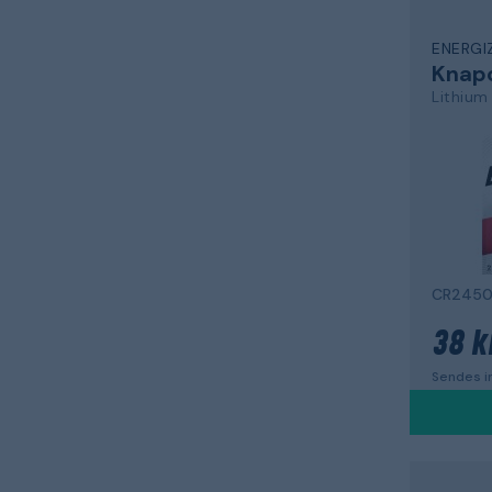
ENERGI
Knapc
Lithium
CR2450,
38 k
Sendes in