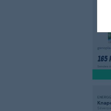
Rechar
165 
Sendes in
ENERGI
Knapc
Silverox