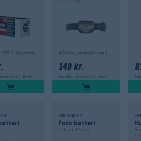
5,0
371/370, 1,55 V, til armbåndsure
400 lm, vandtæt, med batterier
.
149 kr.
8
den for 24 timer!
Sendes inden for 24 timer!
Sen
ZER
ENERGIZER
EN
batteri
Foto batteri
Hu
Lithium Photo
Ac