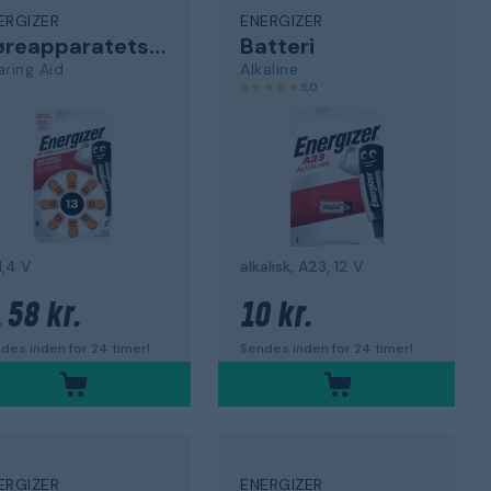
ERGIZER
ENERGIZER
Høreapparatets batteri
Batteri
aring Aid
Alkaline
5,0
 1,4 V
alkalisk, A23, 12 V
58 kr.
10 kr.
.
des inden for 24 timer!
Sendes inden for 24 timer!
ERGIZER
ENERGIZER