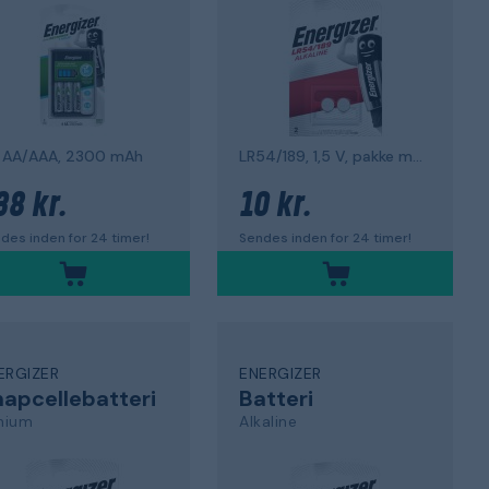
r AA/AAA, 2300 mAh
LR54/189, 1,5 V, pakke med 2
38 kr.
10 kr.
des inden for 24 timer!
Sendes inden for 24 timer!
ERGIZER
ENERGIZER
apcellebatteri
Batteri
thium
Alkaline