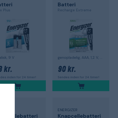
tteri
Batteri
x Plus
Recharge Extreme
alisk, 9 V
genopladelig, AAA, 1,2 V, pakke med 4
3 kr.
90 kr.
des inden for 24 timer!
Sendes inden for 24 timer!
ERGIZER
ENERGIZER
apcellebatteri
Knapcellebatteri