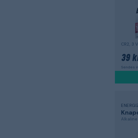
CR2, 3 
39 k
Sendes in
ENERGI
Knapc
Alkaline