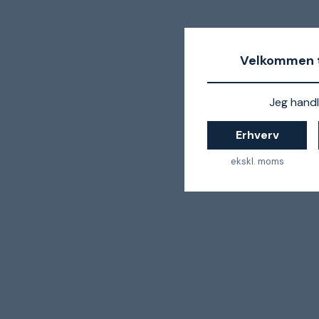
Velkommen t
Jeg handl
Erhverv
ekskl. moms