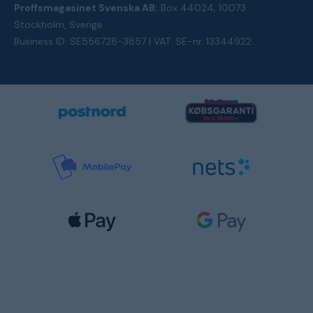
Proffsmagasinet Svenska AB:
Box 44024, 10073
Stockholm, Sverige
Business ID: SE556728-3857 | VAT: SE-nr. 13344922