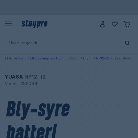
El & belysning
Elforsyning & strømfordeling
Batterier
Blybatterier
NP12-12 Yuasa Bly-syre batteri ventilreguleret, 12 V 12 Ah
YUASA
NP12-12
Varenr.: 28110461
Bly-syre
batteri