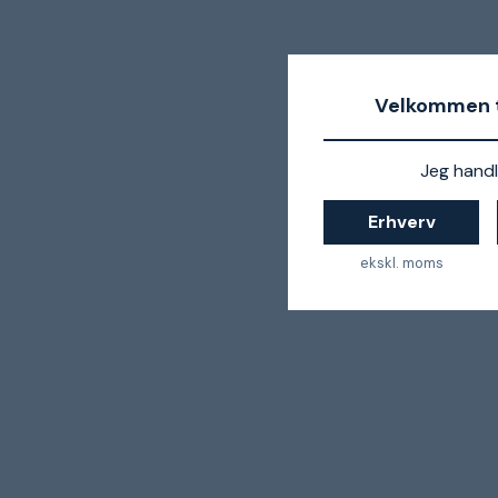
Velkommen t
Jeg handl
Erhverv
ekskl. moms