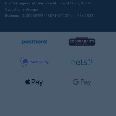
Proffsmagasinet Svenska AB:
Box 44024, 10073
Stockholm, Sverige
Business ID: SE556728-3857 | VAT: SE-nr. 13344922