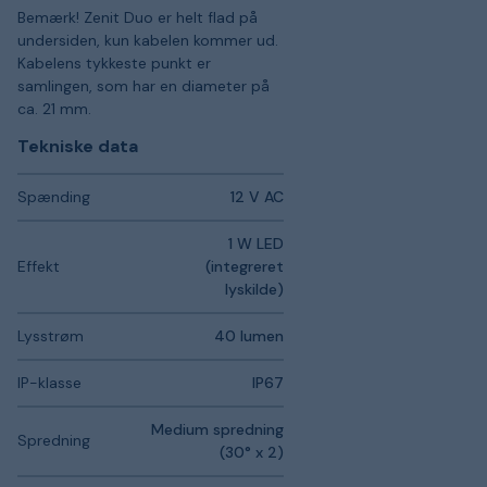
Bemærk! Zenit Duo er helt flad på
undersiden, kun kabelen kommer ud.
Kabelens tykkeste punkt er
samlingen, som har en diameter på
ca. 21 mm.
Tekniske data
Spænding
12 V AC
1 W LED
Effekt
(integreret
lyskilde)
Lysstrøm
40 lumen
IP-klasse
IP67
Medium spredning
Spredning
(30° x 2)