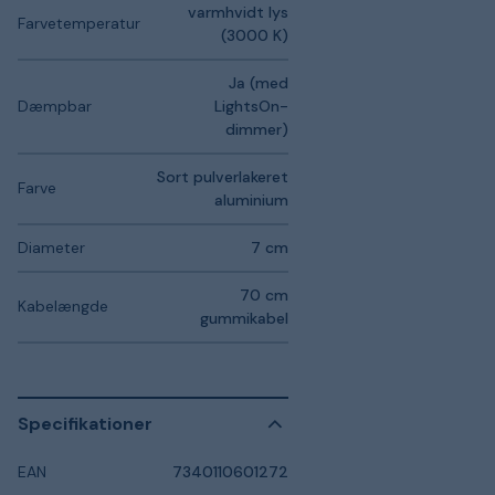
varmhvidt lys
Farvetemperatur
(3000 K)
Ja (med
Dæmpbar
LightsOn-
dimmer)
Sort pulverlakeret
Farve
aluminium
Diameter
7 cm
70 cm
Kabelængde
gummikabel
Specifikationer
EAN
7340110601272