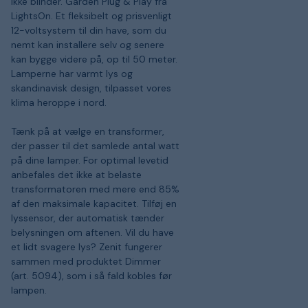
ikke blinder. Garden Plug & Play fra
LightsOn. Et fleksibelt og prisvenligt
12-voltsystem til din have, som du
nemt kan installere selv og senere
kan bygge videre på, op til 50 meter.
Lamperne har varmt lys og
skandinavisk design, tilpasset vores
klima heroppe i nord.
Tænk på at vælge en transformer,
der passer til det samlede antal watt
på dine lamper. For optimal levetid
anbefales det ikke at belaste
transformatoren med mere end 85%
af den maksimale kapacitet. Tilføj en
lyssensor, der automatisk tænder
belysningen om aftenen. Vil du have
et lidt svagere lys? Zenit fungerer
sammen med produktet Dimmer
(art. 5094), som i så fald kobles før
lampen.