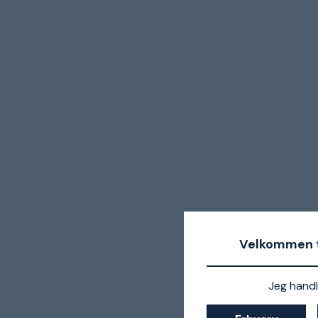
Velkommen t
Jeg handl