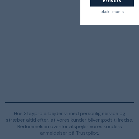
Erhverv
ekskl. moms
Hos Staypro arbejder vi med personlig service og
stræber altid efter, at vores kunder bliver godt tilfredse.
Bedømmelsen ovenfor afspejler vores kunders
anmeldelser på Trustpilot.