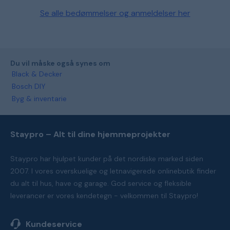
Se alle bedømmelser og anmeldelser her
Du vil måske også synes om
Black & Decker
Bosch DIY
Byg & inventarie
Staypro – Alt til dine hjemmeprojekter
Staypro har hjulpet kunder på det nordiske marked siden
2007. I vores overskuelige og letnavigerede onlinebutik finder
du alt til hus, have og garage. God service og fleksible
leverancer er vores kendetegn - velkommen til Staypro!
Kundeservice