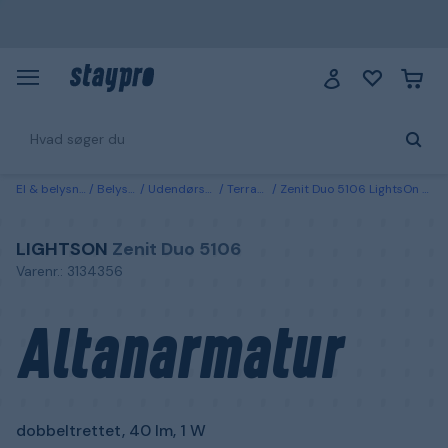
El & belysning
Belysning
Udendørsbelysning
Terrasselamper
Zenit Duo 5106 LightsOn Altanarmatur dobbeltrettet, 40 lm, 1 W Sort
LIGHTSON
Zenit Duo 5106
Varenr.: 3134356
Altanarmatur
dobbeltrettet, 40 lm, 1 W