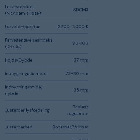
Farvestabilitet
SDCM3
(McAdam ellipse)
Farvetemperatur
2700-4000 K
Farvegengivelsesindeks
90-100
(CRI/Ra)
Højde/Dybde
37 mm
Indbygningsdiameter
72-80 mm
Indbygningshøjde/-
35 mm
dybde
Trinløst
Justerbar lysfordeling
regulerbar
Justerbarhed
Roterbar/Vridbar