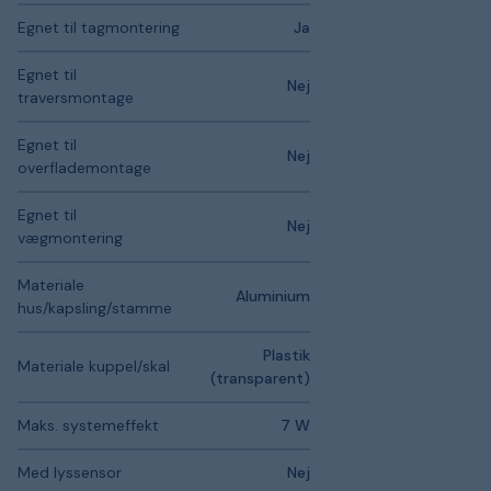
Egnet til tagmontering
Ja
Egnet til
Nej
traversmontage
Egnet til
Nej
overflademontage
Egnet til
Nej
vægmontering
Materiale
Aluminium
hus/kapsling/stamme
Plastik
Materiale kuppel/skal
(transparent)
Maks. systemeffekt
7 W
Med lyssensor
Nej