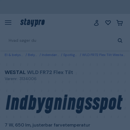
El & belysning
Belysning
Indendørs belysning
Spotlights & downlights
WLD FR72 Flex Tilt Westal Indbygningsspot 7 W, 650 lm, justerbar farvetemperatur 10-pak
WESTAL
WLD FR72 Flex Tilt
Varenr.: 3134006
Indbygningsspot
7 W, 650 lm, justerbar farvetemperatur