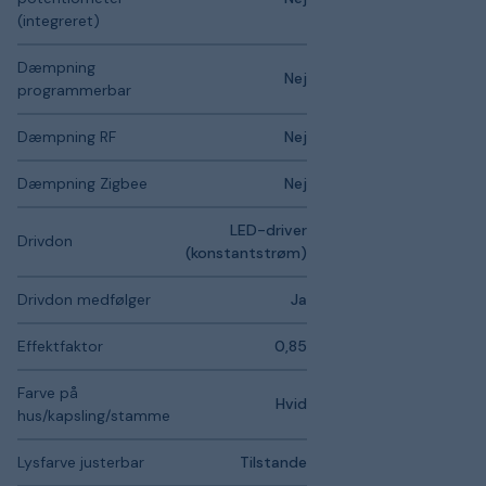
(integreret)
Dæmpning
Nej
programmerbar
Dæmpning RF
Nej
Dæmpning Zigbee
Nej
LED-driver
Drivdon
(konstantstrøm)
Drivdon medfølger
Ja
Effektfaktor
0,85
Farve på
Hvid
hus/kapsling/stamme
Lysfarve justerbar
Tilstande