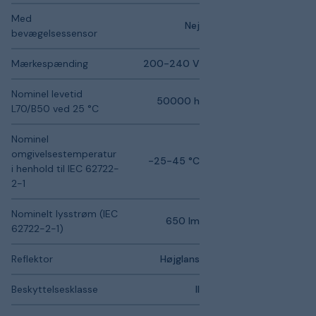
Med
Nej
bevægelsessensor
Mærkespænding
200-240 V
Nominel levetid
50000 h
L70/B50 ved 25 °C
Nominel
omgivelsestemperatur
-25-45 °C
i henhold til IEC 62722-
2-1
Nominelt lysstrøm (IEC
650 lm
62722-2-1)
Reflektor
Højglans
Beskyttelsesklasse
II