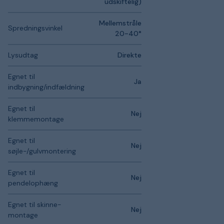
udskiftelig)
Mellemstråle
Spredningsvinkel
20-40°
Lysudtag
Direkte
Egnet til
Ja
indbygning/indfældning
Egnet til
Nej
klemmemontage
Egnet til
Nej
søjle-/gulvmontering
Egnet til
Nej
pendelophæng
Egnet til skinne-
Nej
montage