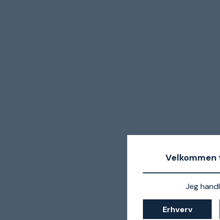
Velkommen t
Jeg handl
Erhverv