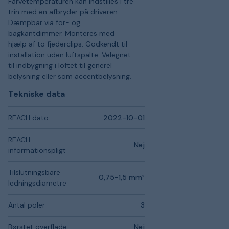
Farvetemperaturen kan indstilles i tre
trin med en afbryder på driveren.
Dæmpbar via for- og
bagkantdimmer. Monteres med
hjælp af to fjederclips. Godkendt til
installation uden luftspalte. Velegnet
til indbygning i loftet til generel
belysning eller som accentbelysning.
Tekniske data
REACH dato
2022-10-01
REACH
Nej
informationspligt
Tilslutningsbare
0,75-1,5 mm²
ledningsdiametre
Antal poler
3
Børstet overflade
Nej