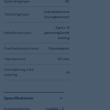
Spændingstype
AC
Indstiksklemme
Tilslutningstype
(hurtigklemme)
Egnet til
Kabelførselstype
gennemgående
ledning
Overfladebeskyttelse
Pulverlakeret
Yderdiameter
95 mm
Overdækning med
Ja
isolering
Specifikationer
Energimærkning
Lyskilde - E