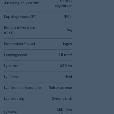
Trinløst
Justering af lysstrøm
regulerbar
Kapslingsklasse (IP)
IP54
Konstant lysstrøm
Nej
(CLO)
Pæreholder/sokkel
Ingen
Ledningsareal
1,5 mm²
Lysstrøm
650 lm
Lysfarve
Hvid
Lysfordelere/spredere
Refraktorlinse
Lysfordeling
Symmetrisk
LED (ikke
Lyskilde