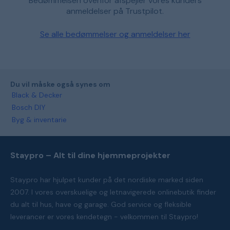
Bedømmelsen ovenfor afspejler vores kunders
anmeldelser på Trustpilot.
Se alle bedømmelser og anmeldelser her
Du vil måske også synes om
Black & Decker
Bosch DIY
Byg & inventarie
Staypro – Alt til dine hjemmeprojekter
Staypro har hjulpet kunder på det nordiske marked siden
2007. I vores overskuelige og letnavigerede onlinebutik finder
du alt til hus, have og garage. God service og fleksible
leverancer er vores kendetegn - velkommen til Staypro!