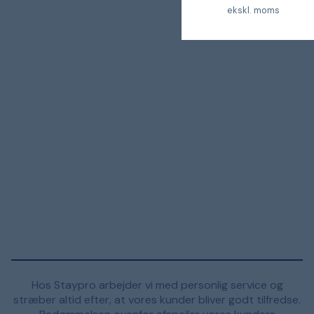
ekskl. moms
Hos Staypro arbejder vi med personlig service og
stræber altid efter, at vores kunder bliver godt tilfredse.