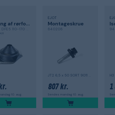
EJOT
EJ
Tætning af rørforbindelse
Montageskrue
Is
DEKTITE DFE5 110-170 mm
840208
94
4,8
JT2 6,5 x 50 SORT 9011 C3 150-PAK I TRÆ
H3
kr.
807 kr.
1 
andag 10. aug.
Sendes mandag 10. aug.
Sen