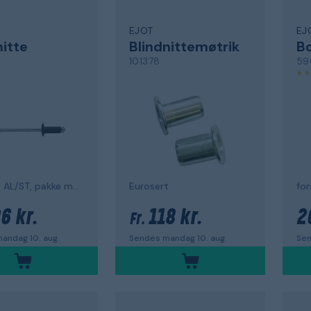
EJOT
EJ
nitte
Blindnittemøtrik
B
101378
59
3,2 x 8,0 AL/ST, pakke med 1000
Eurosert
6 kr.
118 kr.
2
Fr.
andag 10. aug.
Sendes mandag 10. aug.
Sen