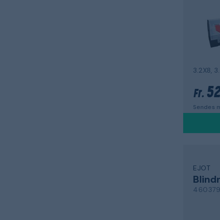
52
Fr.
Sendes m
EJOT
Blind
46037