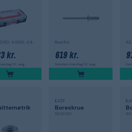
3.2X8, 3.2X10, 4.0X10, 4.8X10, 700 st
Rustfrit
3 kr.
619 kr.
9
andag 10. aug.
Sendes mandag 10. aug.
Sen
EJOT
EJ
nittemøtrik
Boreskrue
B
9
582090
90