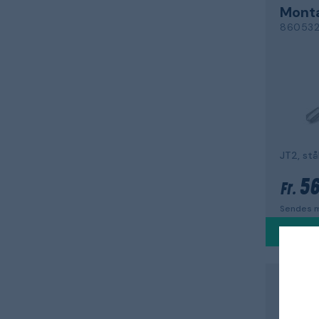
Mont
86053
56
Fr.
Sendes m
EJOT
Skrue