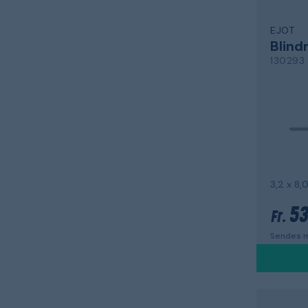
EJOT
Blind
130293
53
Fr.
Sendes m