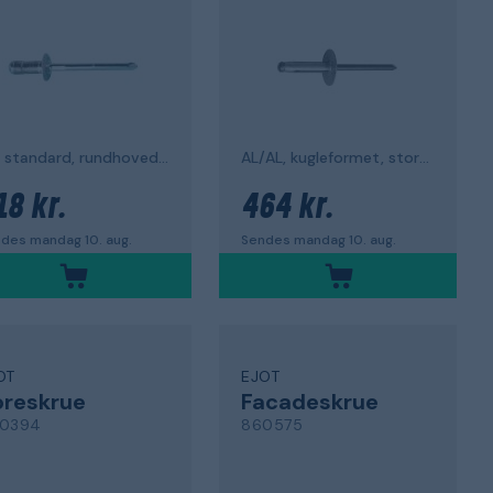
A2, standard, rundhoved, rustfri
AL/AL, kugleformet, stort hoved
18 kr.
464 kr.
des mandag 10. aug.
Sendes mandag 10. aug.
OT
EJOT
oreskrue
Facadeskrue
0394
860575