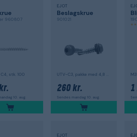
EJOT
EJ
krue
Beslagskrue
fer 960807
901021
19
C4, stk. 100
UTV-C3, pakke med 4,8 x 19 mm, 250
M3
kr.
260 kr.
1 
andag 10. aug.
Sendes mandag 10. aug.
Sen
EJOT
EJ