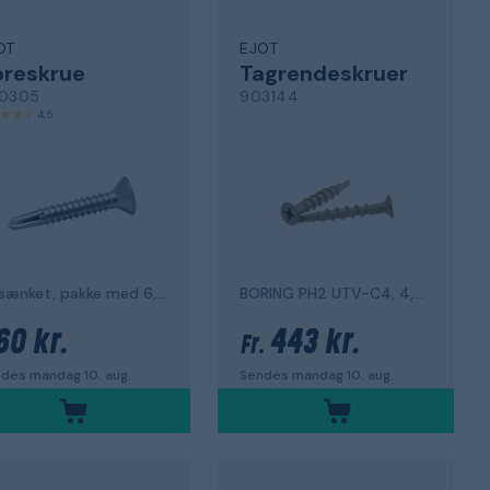
OT
EJOT
oreskrue
Tagrendeskruer
0305
903144
4,5
forsænket, pakke med 6,3 x 38 PH3 FZB, 100 stk
BORING PH2 UTV-C4, 4,8 x 33
60 kr.
443 kr.
Fr.
des mandag 10. aug.
Sendes mandag 10. aug.