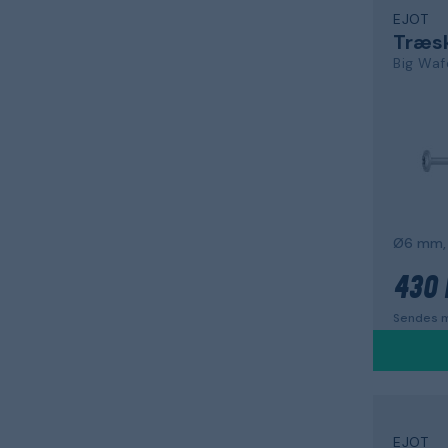
EJOT
Træs
Big Wa
Ø6 mm, 
430 
Sendes m
EJOT