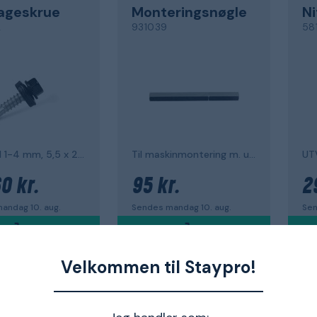
ageskrue
Monteringsnøgle
Ni
2
931039
58
JT2, stål 1-4 mm, 5,5 x 25 mm, 250-pak
Til maskinmontering m. udskæringsskrue
0 kr.
95 kr.
2
andag 10. aug.
Sendes mandag 10. aug.
Sen
Velkommen til Staypro!
EJOT
EJ
 til vindskive
Ventilationsskrue
T