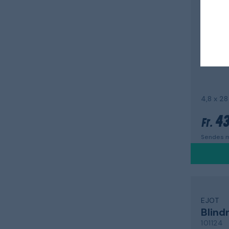
900301
43
Fr.
Sendes m
EJOT
Blind
101124