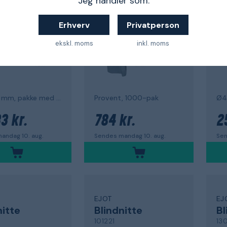
Jeg handler som:
880122
SK
Erhverv
Privatperson
ekskl. moms
inkl. moms
4,8 x 28 mm, pakke med 500
Provent, 1000-pak
3 kr.
784 kr.
2
andag 10. aug.
Sendes mandag 10. aug.
Sen
EJOT
EJ
nitte
Blindnitte
Bl
101221
13