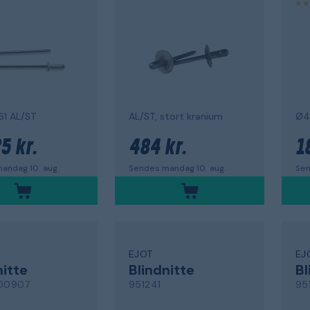
61 AL/ST
AL/ST, stort kranium
Ø4
5 kr.
484 kr.
1
andag 10. aug.
Sendes mandag 10. aug.
Sen
EJOT
EJ
nitte
Blindnitte
Bl
00907
951241
95