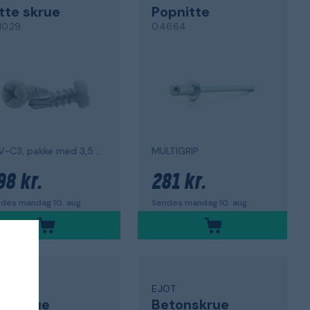
tte skrue
Popnitte
1029
04664
UTV-C3, pakke med 3,5 x 9,5 mm, 1000
MULTIGRIP
98 kr.
281 kr.
des mandag 10. aug.
Sendes mandag 10. aug.
OT
EJOT
ræskrue
Betonskrue