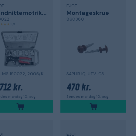
OT
EJOT
Blindnittemøtrik sæt
Montageskrue
0022
860380
5,0
-M6 190022, 2005/K
SAPHIR IQ, UTV-C3
712 kr.
470 kr.
des mandag 10. aug.
Sendes mandag 10. aug.
OT
EJOT