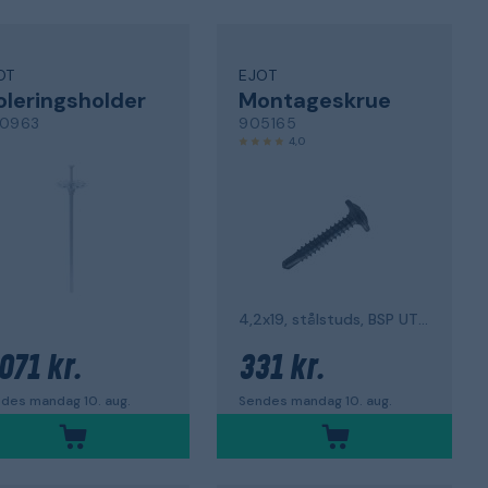
OT
EJOT
oleringsholder
Montageskrue
0963
905165
4,0
4,2x19, stålstuds, BSP UTV-C4 pakke med 500
071 kr.
331 kr.
des mandag 10. aug.
Sendes mandag 10. aug.