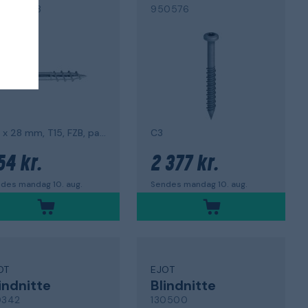
 904493
950576
5,0
Ø4 x 28 mm, T15, FZB, pakke med 500
C3
54 kr.
2 377 kr.
des mandag 10. aug.
Sendes mandag 10. aug.
OT
EJOT
indnitte
Blindnitte
0342
130500