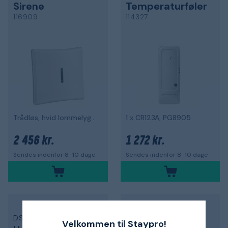
Sirene
Temperaturføler
116909
114327
Trådløs, hvid lommelygte
1 x CR123A, PG8905
2 456 kr.
1 272 kr.
Sendes indenfor 8-10 dage
Sendes indenfor 8-10 dage
DSC
DSC
Velkommen til Staypro!