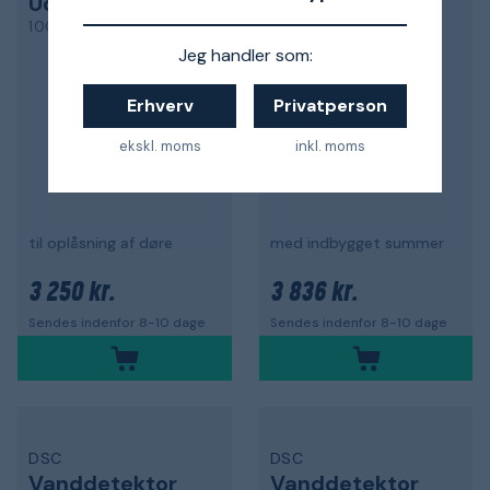
Udgangsdetektor
Udgangsdetektor
100056
100332
Jeg handler som:
Erhverv
Privatperson
ekskl. moms
inkl. moms
til oplåsning af døre
med indbygget summer
3 250 kr.
3 836 kr.
Sendes indenfor 8-10 dage
Sendes indenfor 8-10 dage
DSC
DSC
Vanddetektor
Vanddetektor