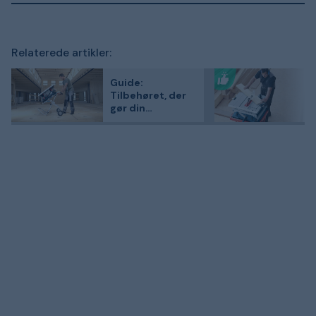
Relaterede artikler:
Guide:
Tilbehøret, der
gør din
bordrundsav
bedre