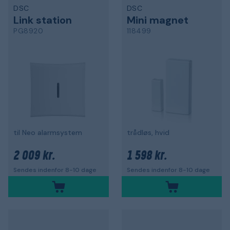
DSC
DSC
Link station
Mini magnet
PG8920
118499
til Neo alarmsystem
trådløs, hvid
2 009 kr.
1 598 kr.
Sendes indenfor 8-10 dage
Sendes indenfor 8-10 dage