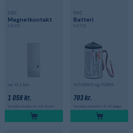
DSC
DSC
Magnetkontakt
Batteri
114315
114722
op til 2 km
til PG8901 og PG8911
1 059 kr.
703 kr.
Sendes inden for 24 timer!
Sendes indenfor 8-10 dage