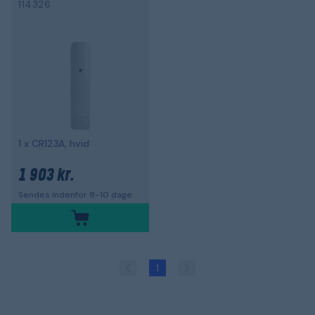
114326
1 x CR123A, hvid
1 903 kr.
Sendes indenfor 8-10 dage
1