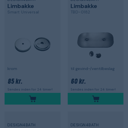
Limbakke
Limbakke
Smart Universal
TBD-0182
krom
til gevind-/ventilbeslag
85 kr.
60 kr.
Sendes inden for 24 timer!
Sendes inden for 24 timer!
DESIGN4BATH
DESIGN4BATH