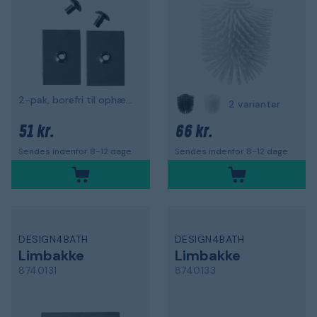
2-pak, borefri til ophængt rørholder
2 varianter
51 kr.
66 kr.
Sendes indenfor 8-12 dage
Sendes indenfor 8-12 dage
DESIGN4BATH
DESIGN4BATH
Limbakke
Limbakke
8740131
8740133