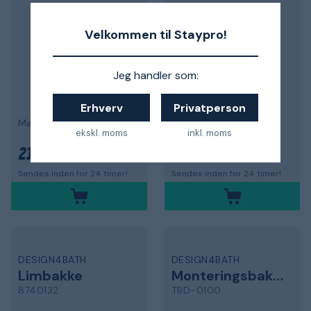
Velkommen til Staypro!
Jeg handler som:
Erhverv
Privatperson
Mat sort, borefri
enkel, mat sort, borefri
ekskl. moms
inkl. moms
215 kr.
85 kr.
Sendes inden for 24 timer!
Sendes inden for 24 timer!
DESIGN4BATH
DESIGN4BATH
Limbakke
Monteringsbakke
8740132
TBD-0100