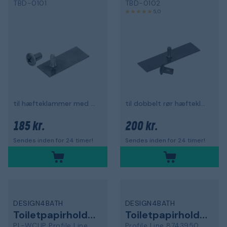
TBD-0101
TBD-0102
5,0
til hæfteklammer med enkelt rør, 10-pak
til dobbelt rør hæfteklammer, 10-pak
185 kr.
200 kr.
Sendes inden for 24 timer!
Sendes inden for 24 timer!
DESIGN4BATH
DESIGN4BATH
Toiletpapirholder
Toiletpapirholder
PL-WCUP Profile Line
Profile Line 8743950