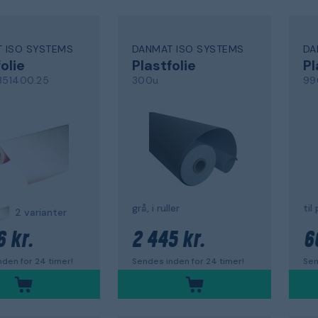
 ISO SYSTEMS
DANMAT ISO SYSTEMS
DA
olie
Plastfolie
Pl
51400.25
300u
99
grå, i ruller
til
2 varianter
6 kr.
2 445 kr.
6
den for 24 timer!
Sendes inden for 24 timer!
Sen