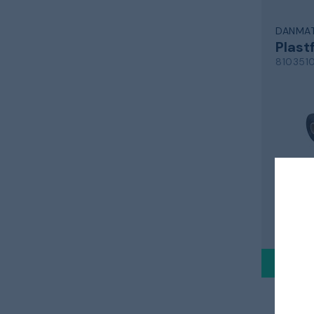
DANMAT
Plastf
810351
sort, i ru
2 073
Sendes i