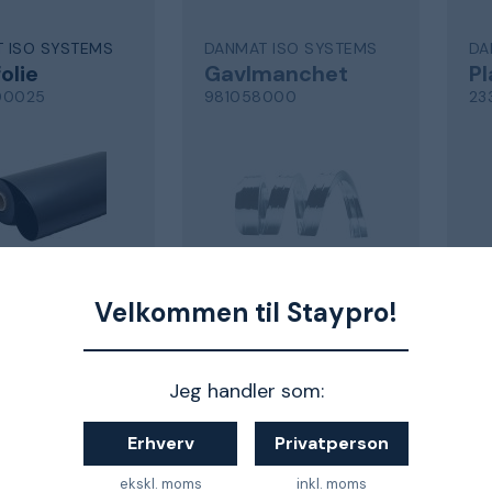
 ISO SYSTEMS
DANMAT ISO SYSTEMS
DA
olie
Gavlmanchet
Pl
00025
981058000
23
ller
Tom, 2 spor
Velkommen til Staypro!
 kr.
456 kr.
1
ndenfor 11-18 dage
Kan ikke bestilles i øjeblikket
Kan
Jeg handler som:
Erhverv
Privatperson
ekskl. moms
inkl. moms
1