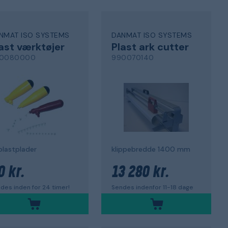
NMAT ISO SYSTEMS
DANMAT ISO SYSTEMS
ast værktøjer
Plast ark cutter
0080000
990070140
 plastplader
klippebredde 1400 mm
0 kr.
13 280 kr.
des inden for 24 timer!
Sendes indenfor 11-18 dage