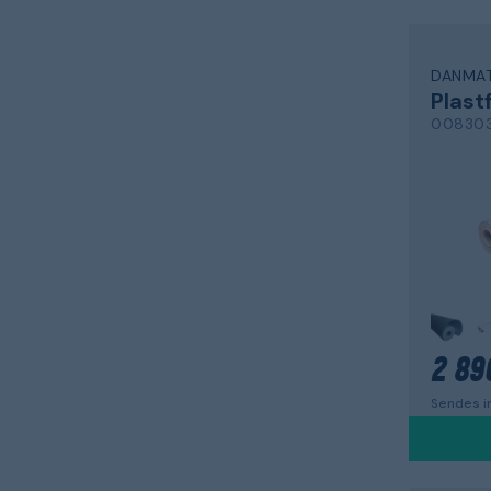
DANMAT
Plastf
008303
2 89
Sendes in