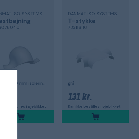
NMAT ISO SYSTEMS
DANMAT ISO SYSTEMS
astbøjning
T-stykke
3076040
733116116
90°, grå, 50 mm isoleringstykkelse
grå
15 kr.
131 kr.
 ikke bestilles i øjeblikket
Kan ikke bestilles i øjeblikket