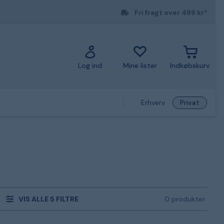
Fri fragt over 499 kr*
Log ind
Mine lister
Indkøbskurv
Erhverv
Privat
VIS ALLE 5 FILTRE
0 produkter