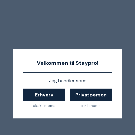
Velkommen til Staypro!
Jeg handler som:
Erhverv
Privatperson
ekskl. moms
inkl. moms