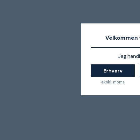
Velkommen t
Jeg handl
Erhverv
ekskl. moms