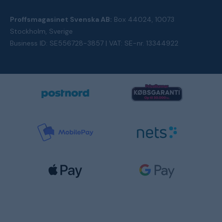
Proffsmagasinet Svenska AB:
Box 44024, 10073
Stockholm, Sverige
Business ID: SE556728-3857 | VAT: SE-nr. 13344922