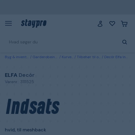
Byg & inventarie
Garderobeindretning
Kurvesystem
Tilbehør til opbevaringssystemer
Decór Elfa Indsats hvid, til meshback 10x531x80 mm
ELFA
Decór
Varenr.: 3111525
Indsats
hvid, til meshback