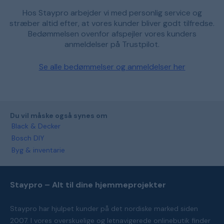
Hos Staypro arbejder vi med personlig service og
stræber altid efter, at vores kunder bliver godt tilfredse.
Bedømmelsen ovenfor afspejler vores kunders
anmeldelser på Trustpilot.
Se alle bedømmelser og anmeldelser her
Du vil måske også synes om
Black & Decker
Bosch DIY
Byg & inventarie
Staypro – Alt til dine hjemmeprojekter
Staypro har hjulpet kunder på det nordiske marked siden
2007. I vores overskuelige og letnavigerede onlinebutik finder