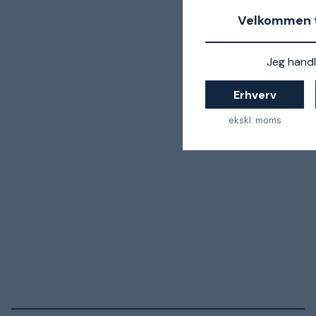
Velkommen t
Jeg handl
Erhverv
ekskl. moms