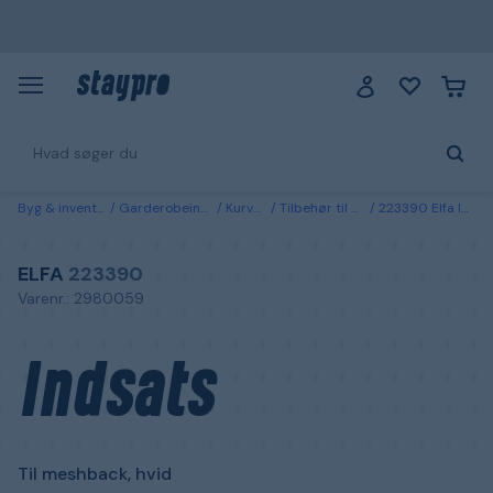
Byg & inventarie
Garderobeindretning
Kurvesystem
Tilbehør til opbevaringssystemer
223390 Elfa Indsats Til meshback, hvid 10x431x180 mm
ELFA
223390
Varenr.: 2980059
Indsats
Til meshback, hvid