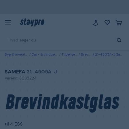
Byg & inventarie
Dør- & vinduesbeslag
Tilbehør til døre
Brevsprækker
21-4505A-J Samefa Brevindkastglas til 4 ESS
SAMEFA
21-4505A-J
Varenr.: 3039224
Brevindkastglas
til 4 ESS