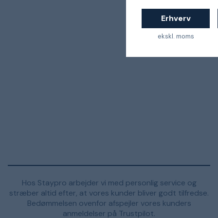
Erhverv
ekskl. moms
Hos Staypro arbejder vi med personlig service og
stræber altid efter, at vores kunder bliver godt tilfredse.
Bedømmelsen ovenfor afspejler vores kunders
anmeldelser på Trustpilot.