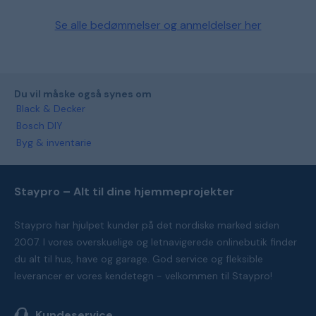
Se alle bedømmelser og anmeldelser her
Du vil måske også synes om
Black & Decker
Bosch DIY
Byg & inventarie
Staypro – Alt til dine hjemmeprojekter
Staypro har hjulpet kunder på det nordiske marked siden
2007. I vores overskuelige og letnavigerede onlinebutik finder
du alt til hus, have og garage. God service og fleksible
leverancer er vores kendetegn - velkommen til Staypro!
Kundeservice