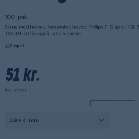
100-pak
Skrue med hævet, forsænket hoved, Phillips PH2 spor. TSI-
TSI-3,9×41 fås også i store pakker.
51 kr.
Inkl. moms
3,9 x 41 mm