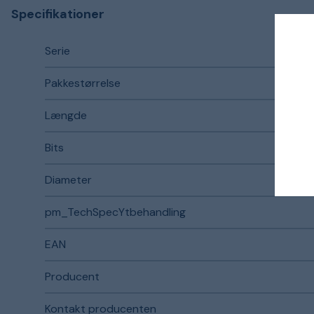
Specifikationer
Serie
Pakkestørrelse
Længde
Bits
Diameter
pm_TechSpecYtbehandling
EAN
Producent
Kontakt producenten