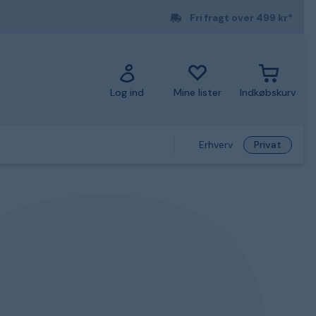
Fri fragt over 499 kr*
Log ind
Mine lister
Indkøbskurv
Erhverv
Privat