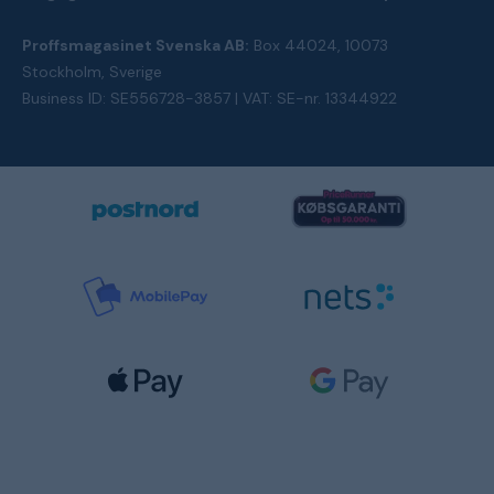
Proffsmagasinet Svenska AB:
Box 44024, 10073
Stockholm, Sverige
Business ID: SE556728-3857 | VAT: SE-nr. 13344922