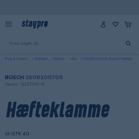
Byg & inventarie
Befæstelse
Maskinsøm
Klammer
2608200705 Bosch Hæfteklamme til GTK 40 40 mm
BOSCH
2608200705
Varenr.: QZ57010-6
Hæfteklamme
til GTK 40