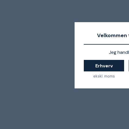
Velkommen t
Jeg handl
Erhverv
ekskl. moms