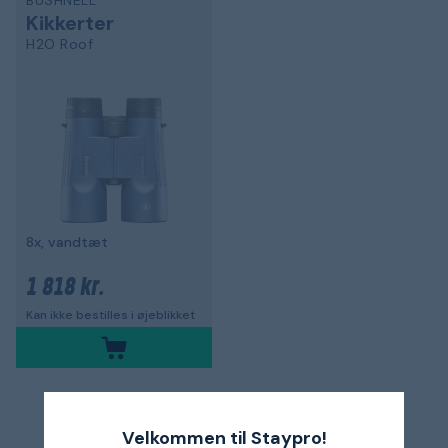
BUSHNELL
Kikkerter
H2O Roof
8x, vandtæt
1 818 kr.
Kan ikke bestilles i øjeblikket
1
Velkommen til Staypro!