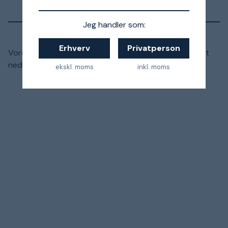
Jeg handler som:
Erhverv
Privatperson
Vores sortiment til hjem, have og fritid er præsenteret
nedenfor.
ekskl. moms
inkl. moms