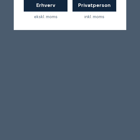
Erhverv
Privatperson
ekskl. moms
inkl. moms