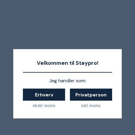
Velkommen til Staypro!
Jeg handler som:
Erhverv
Privatperson
ekskl. moms
inkl. moms