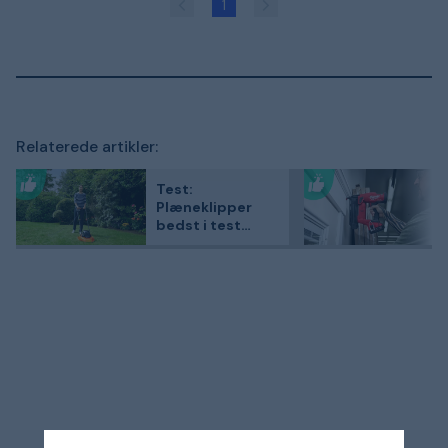
1
Relaterede artikler:
Test:
Plæneklipper
bedst i test
2026 - 3
kundefavoritter
sammenlignet