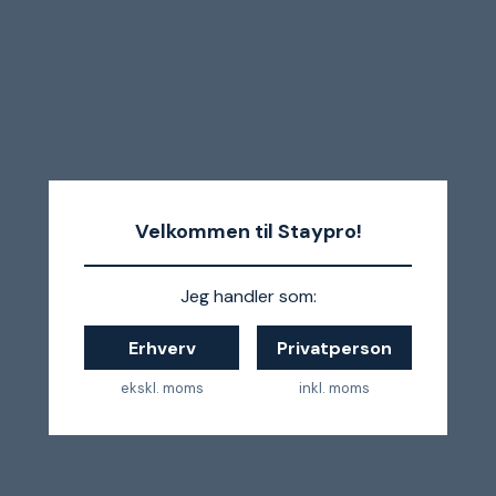
Velkommen til Staypro!
Jeg handler som:
Erhverv
Privatperson
ekskl. moms
inkl. moms